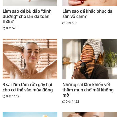
Làm sao để bù đắp "dinh
Làm sao để khắc phục da
dưỡng" cho làn da toàn
sần vỏ cam?
thân?
0
803
0
520
3 sai lầm tắm rửa gây hại
Những sai lầm khiến vết
cho cơ thể vào mùa đông
thâm mụn chờ mãi không
mờ
0
1142
0
1422