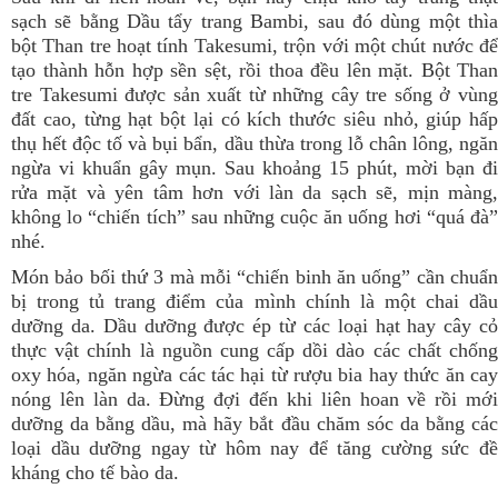
sạch sẽ bằng
Dầu tẩy trang Bambi
, sau đó dùng một thì
bột Than tre hoạt tính Takesumi, trộn với một chút nước để
tạo thành hỗn hợp sền sệt, rồi thoa đều lên mặt. Bột Than
tre Takesumi được sản xuất từ những cây tre sống ở vùng
đất cao, từng hạt bột lại có kích thước siêu nhỏ, giúp hấp
thụ hết độc tố và bụi bẩn, dầu thừa trong lỗ chân lông, ngăn
ngừa vi khuẩn gây mụn. Sau khoảng 15 phút, mời bạn đi
rửa mặt và yên tâm hơn với làn da sạch sẽ, mịn màng,
không lo “chiến tích” sau những cuộc ăn uống hơi “quá đà”
nhé.
Món bảo bối thứ 3 mà mỗi “chiến binh ăn uống” cần chuẩn
bị trong tủ trang điểm của mình chính là một chai
dầu
dưỡng da
. Dầu dưỡng được ép từ các loại hạt hay cây c
thực vật chính là nguồn cung cấp dồi dào các chất chống
oxy hóa, ngăn ngừa các tác hại từ rượu bia hay thức ăn cay
nóng lên làn da. Đừng đợi đến khi liên hoan về rồi mới
dưỡng da bằng dầu, mà hãy bắt đầu chăm sóc da bằng các
loại dầu dưỡng ngay từ hôm nay để tăng cường sức đề
kháng cho tế bào da.