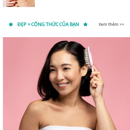
ĐẸP + CÔNG THỨC CỦA BẠN
Xem thêm >>