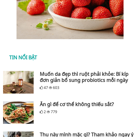
TIN NỔI BẬT
Muốn da đẹp thì ruột phải khỏe: Bí kíp
đơn giản bổ sung probiotics mỗi ngày
47
603
Ăn gì để cơ thể không thiếu sắt?
2
779
Thu này mình mặc gì? Tham khảo ngay ý