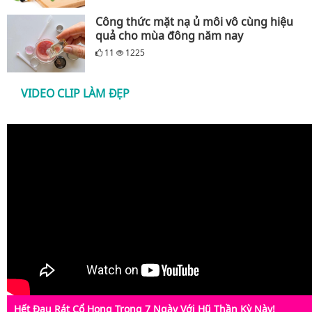
Công thức mặt nạ ủ môi vô cùng hiệu
quả cho mùa đông năm nay
11
1225
VIDEO CLIP LÀM ĐẸP
Hết Đau Rát Cổ Họng Trong 7 Ngày Với Hũ Thần Kỳ Này!