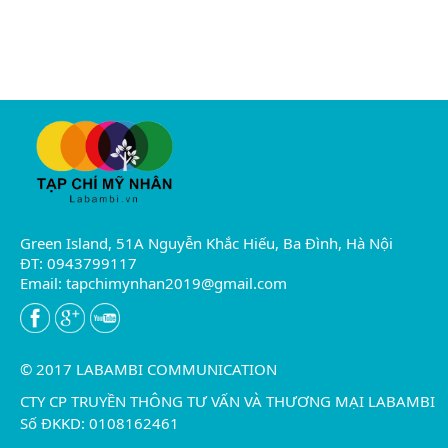
Green Island, 51A Nguyễn Khắc Hiếu, Ba Đình, Hà Nội
ĐT: 0943799117
Email:
tapchimynhan2019@gmail.com
© 2017 LABAMBI COMMUNICATION
CTY CP TRUYỀN THÔNG TƯ VẤN VÀ THƯƠNG MẠI LABAMBI
Số ĐKKD: 0108162461