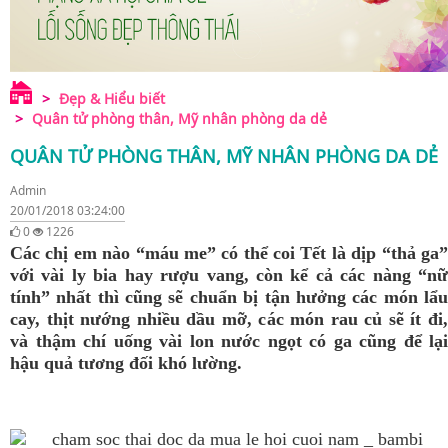
Đẹp & Hiểu biết
Quân tử phòng thân, Mỹ nhân phòng da dẻ
QUÂN TỬ PHÒNG THÂN, MỸ NHÂN PHÒNG DA DẺ
Admin
20/01/2018 03:24:00
0
1226
Các chị em nào “máu me” có thể coi Tết là dịp “thả ga”
với vài ly bia hay rượu vang, còn kể cả các nàng “nữ
tính” nhất thì cũng sẽ chuẩn bị tận hưởng các món lẩu
cay, thịt nướng nhiều dầu mỡ, các món rau củ sẽ ít đi,
và thậm chí uống vài lon nước ngọt có ga cũng để lại
hậu quả tương đối khó lường.