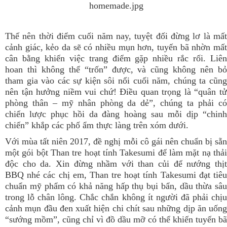
Thế nên thời điểm cuối năm nay, tuyệt đối đừng lơ là mất
cảnh giác, kẻo da sẽ có nhiều mụn hơn, tuyến bã nhờn mất
cân bằng khiến việc trang điểm gặp nhiều rắc rối. Liên
hoan thì không thể “trốn” được, và cũng không nên bỏ
tham gia vào các sự kiện sôi nổi cuối năm, chúng ta cũng
nên tận hưởng niềm vui chứ! Điều quan trọng là “quân tử
phòng thân – mỹ nhân phòng da dẻ”, chúng ta phải có
chiến lược phục hồi da đàng hoàng sau mỗi dịp “chinh
chiến” khắp các phố ẩm thực làng trên xóm dưới.
Với mùa tất niên 2017, đề nghị mỗi cô gái nên chuẩn bị sẵn
một gói
bột Than tre hoạt tính Takesumi
để làm mặt nạ thả
độc cho da. Xin đừng nhầm với than củi để nướng thịt
BBQ nhé các chị em, Than tre hoạt tính Takesumi đạt tiêu
chuẩn mỹ phẩm có khả năng hấp thụ bụi bẩn, dầu thừa sâu
trong lỗ chân lông. Chắc chắn không ít người đã phải chịu
cảnh mụn đầu đen xuất hiện chi chít sau những dịp ăn uống
“sướng mồm”, cũng chỉ vì đồ dầu mỡ có thể khiến tuyến bã