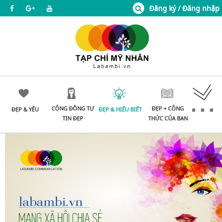
Đăng ký / Đăng nhập
CỘNG ĐỒNG TỰ
ĐẸP + CÔNG
ĐẸP & YÊU
ĐẸP & HIỂU BIẾT
TIN ĐẸP
THỨC CỦA BẠN