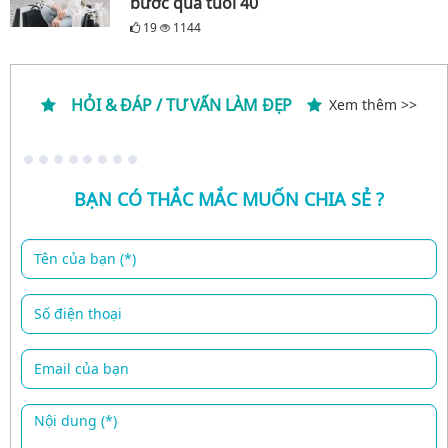
bước qua tuổi 40
19
1144
HỎI & ĐÁP / TƯ VẤN LÀM ĐẸP
Xem thêm >>
BẠN CÓ THẮC MẮC MUỐN CHIA SẺ ?