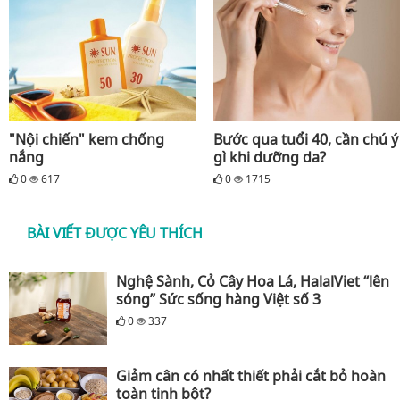
"Nội chiến" kem chống
Bước qua tuổi 40, cần chú ý
nắng
gì khi dưỡng da?
0
617
0
1715
BÀI VIẾT ĐƯỢC YÊU THÍCH
Nghệ Sành, Cỏ Cây Hoa Lá, HalalViet “lên
sóng” Sức sống hàng Việt số 3
0
337
Giảm cân có nhất thiết phải cắt bỏ hoàn
toàn tinh bột?