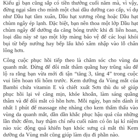
Kiểu gì bạn cũng sắp có tiền thưởng cuối năm mà, vì vậy,
đừng ngại sắm cho mình một chai dầu dưỡng cao cấp, ví dụ
như
Dầu hạt tầm xuân
,
Dầu hạt xương rồng
hoặc
Dầu hạ
chùm ngây ép lạnh
. Đặc biệt, bạn nên thoa một lớp Dầu hạt
chùm ngây để dưỡng da căng bóng trước khi đi liên hoan,
loại dầu này sẽ tạo một lớp màng bảo vệ để các loại khói
bụi từ bếp nướng hay bếp lẩu khó xâm nhập vào lỗ chân
lông hơn.
Công cuộc phục hồi tiếp theo là chăm sóc cho vùng da
quanh mắt. Đừng để đôi mắt thâm quầng hay trũng sâu để
lộ ra rằng bạn vừa mới đi tận “tăng 3, tăng 4” trong cuộc
vui liên hoan tối hôm trước.
Kem dưỡng da Vùng mắt
củ
Bambi chứa vitamin E và chiết xuất Sơn thù du sẽ giúp
phục hồi lại vẻ căng mịn, khỏe khoắn, làm sáng quầng
thâm và để đôi mắt có hồn hơn. Mỗi ngày, bạn nên dành ít
nhất 1 phút để massage nhẹ nhàng cho kem thẩm thấu vào
vùng da quanh mắt, dần dần khắc phục hậu quả của những
lần thức đêm, hay thậm chí nếu cuối năm có ôn lại kỉ niệm
nào xúc động quá khiến bạn khóc sưng cả mắt thì Kem
dưỡng da Vùng mắt cũng giúp làm dịu đi phần nào.