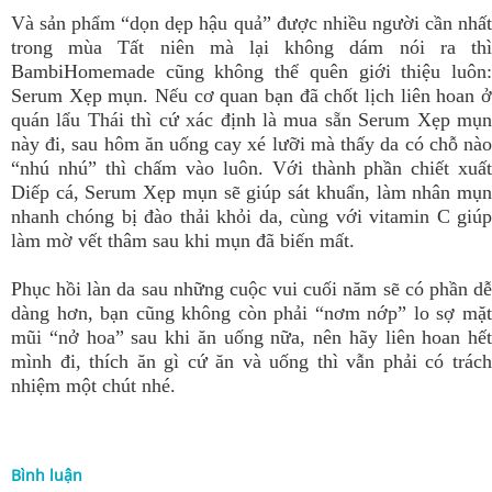
Và sản phẩm “dọn dẹp hậu quả” được nhiều người cần nhất
trong mùa Tất niên mà lại không dám nói ra thì
BambiHomemade cũng không thể quên giới thiệu luôn:
Serum Xẹp mụn
. Nếu cơ quan bạn đã chốt lịch liên hoan 
quán lẩu Thái thì cứ xác định là mua sẵn Serum Xẹp mụn
này đi, sau hôm ăn uống cay xé lưỡi mà thấy da có chỗ nào
“nhú nhú” thì chấm vào luôn. Với thành phần chiết xuất
Diếp cá, Serum Xẹp mụn sẽ giúp sát khuẩn, làm nhân mụn
nhanh chóng bị đào thải khỏi da, cùng với vitamin C giúp
làm mờ vết thâm sau khi mụn đã biến mất.
Phục hồi làn da sau những cuộc vui cuối năm sẽ có phần dễ
dàng hơn, bạn cũng không còn phải “nơm nớp” lo sợ mặt
mũi “nở hoa” sau khi ăn uống nữa, nên hãy liên hoan hết
mình đi, thích ăn gì cứ ăn và uống thì vẫn phải có trách
nhiệm một chút nhé.
Bình luận