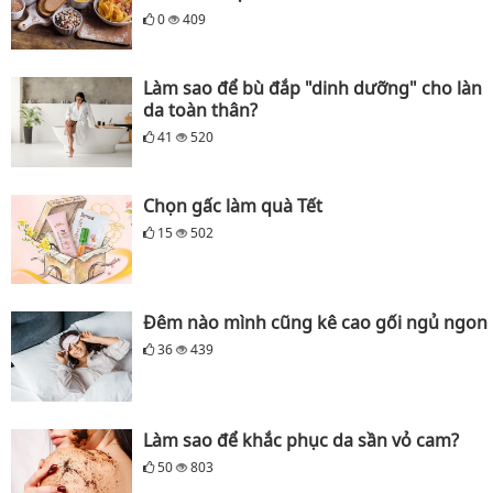
0
409
Làm sao để bù đắp "dinh dưỡng" cho làn
da toàn thân?
41
520
Chọn gấc làm quà Tết
15
502
Đêm nào mình cũng kê cao gối ngủ ngon
36
439
Làm sao để khắc phục da sần vỏ cam?
50
803