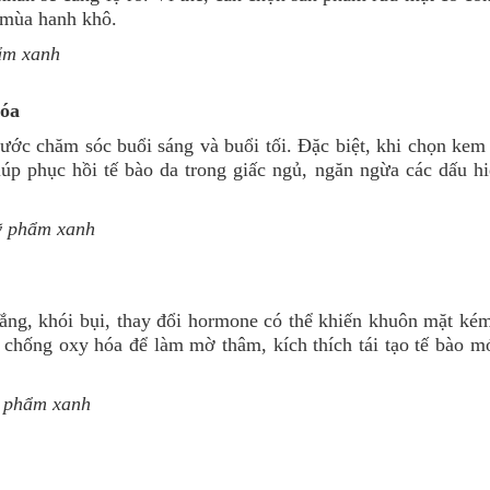
g mùa hanh khô.
ẩm xanh
hóa
ước chăm sóc buổi sáng và buổi tối. Đặc biệt, khi chọn ke
iúp phục hồi tế bào da trong giấc ngủ, ngăn ngừa các dấu hi
 phẩm xanh
ng, khói bụi, thay đổi hormone có thể khiến khuôn mặt kém 
chống oxy hóa để làm mờ thâm, kích thích tái tạo tế bào mớ
 phẩm xanh