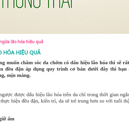
ngừa lão hóa hiệu quả
O HÓA HIỆU QUẢ
ằng muốn chăm sóc da chớm có dấu hiệu lão hóa thì sẽ rấ
n đều đặn áp dụng quy trình cơ bản dưới đây thì bạn s
ung, mịn màng.
gược được dấu hiệu lão hóa trên da chỉ trong thời gian ngắ
hực hiện đều đặn, kiên trì, da sẽ trẻ trung hơn so với tuổi thậ
giữ ẩm