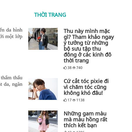
THỜI TRANG
ến da hình
Thu này mình mặc
ới một lớp
gì? Tham khảo ngay
ý tưởng từ những
bộ sưu tập thu
đông ở các kinh đô
thời trang
38
740
 thẩm thấu
Cứ cắt tóc pixie đi
ặt da, ngăn
vì chăm tóc cũng
không khó đâu!
17
1138
Những gam màu
mà màu hồng rất
thích kết bạn