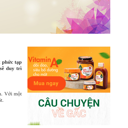
t phức tạp
ẽ duy trì
n. Với một
t.