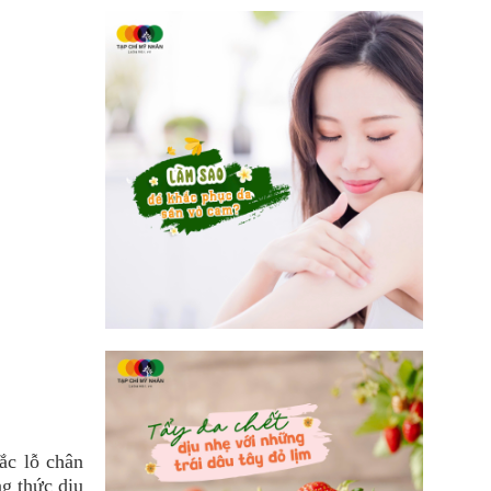
ắc lỗ chân
g thức dịu