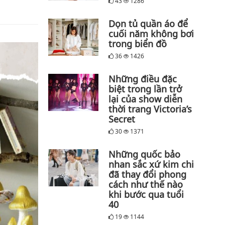
43
1286
Dọn tủ quần áo để
cuối năm không bơi
trong biển đồ
36
1426
Những điều đặc
biệt trong lần trở
lại của show diễn
thời trang Victoria’s
Secret
30
1371
Những quốc bảo
nhan sắc xứ kim chi
đã thay đổi phong
cách như thế nào
khi bước qua tuổi
40
19
1144