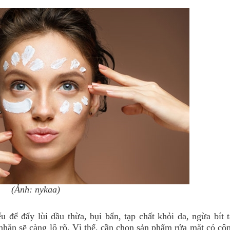
(Ảnh: nykaa)
để đẩy lùi dầu thừa, bụi bẩn, tạp chất khỏi da, ngừa bít t
hăn sẽ càng lộ rõ. Vì thế, cần chọn sản phẩm rửa mặt có côn