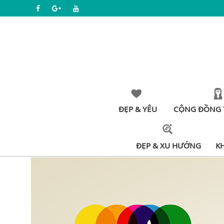
ĐẸP & YÊU
CỘNG ĐỒNG 
ĐẸP & XU HƯỚNG
K