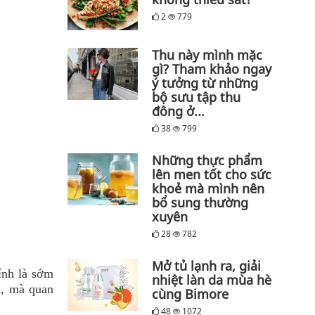
2
779
Thu này mình mặc
gì? Tham khảo ngay
ý tưởng từ những
bộ sưu tập thu
đông ở...
38
799
Những thực phẩm
lên men tốt cho sức
khoẻ mà mình nên
bổ sung thường
xuyên
28
782
Mở tủ lạnh ra, giải
ính là sớm
nhiệt làn da mùa hè
u, mà quan
cùng Bimore
48
1072