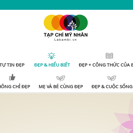
TỰ TIN ĐẸP
ĐẸP & HIỂU BIẾT
ĐẸP + CÔNG THỨC CỦA 
HÔNG CHỈ ĐẸP
MẸ VÀ BÉ CÙNG ĐẸP
ĐẸP & CUỘC SỐNG