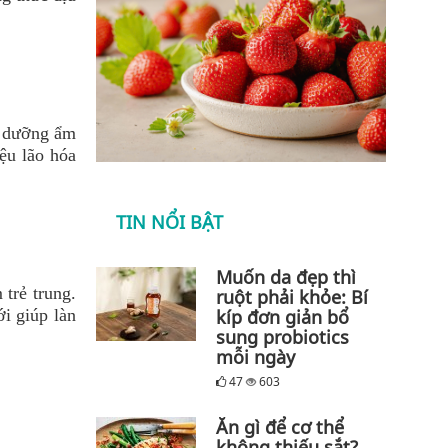
m dưỡng ẩm
ệu lão hóa
TIN NỔI BẬT
Muốn da đẹp thì
trẻ trung.
ruột phải khỏe: Bí
i giúp làn
kíp đơn giản bổ
sung probiotics
mỗi ngày
47
603
Ăn gì để cơ thể
không thiếu sắt?