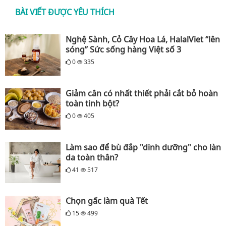
BÀI VIẾT ĐƯỢC YÊU THÍCH
Nghệ Sành, Cỏ Cây Hoa Lá, HalalViet “lên
sóng” Sức sống hàng Việt số 3
0
335
Giảm cân có nhất thiết phải cắt bỏ hoàn
toàn tinh bột?
0
405
Làm sao để bù đắp "dinh dưỡng" cho làn
da toàn thân?
41
517
Chọn gấc làm quà Tết
15
499