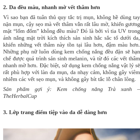
2. Da đều màu, nhanh mờ vết thâm hơn
Vì sao bạn đã tuân thủ quy tắc trị mụn, không hề dùng tay
nặn mụn, cậy sẹo mà vết thâm vẫn rất lâu mờ, khiến gương
mặt “lốm đốm” không đều màu? Đó là bởi vì tia UV trong
ánh nắng mặt trời kích thích sản sinh hắc sắc tố dưới da,
khiến những vết thâm này tồn tại lâu hơn, đậm màu hơn.
Những phụ nữ luôn dùng kem chống nắng đều đặn sẽ hạn
chế được quá trình sản sinh melanin, và từ đó các vết thâm
nhanh mờ hơn. Đặc biệt, sử dụng kem chống nắng vật lý sẽ
rất phù hợp với làn da mụn, da nhạy cảm, không gây viêm
nhiễm các vết sẹo mụn, và không gây bít tắc lỗ chân lông.
Sản phẩm gợi ý:
Kem chống nắng Trà xanh
TheHerbalCup
3. Lớp trang điểm tiệp vào da dễ dàng hơn