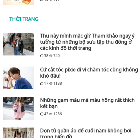
THỜI TRANG
Thu này mình mặc gì? Tham khảo ngay ý
tưởng từ những bộ sưu tập thu đông ở
các kinh đô thời trang
38
740
Cứ cắt tóc pixie đi vì chăm tóc cũng không
khó đâu!
17
1138
Những gam màu mà màu hồng rất thích
kết bạn
43
1286
Dọn tủ quần áo để cuối năm không bơi
trong biển đồ