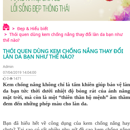
Đẹp & Hiểu biết
Thói quen dùng kem chống nắng thay đổi làn da bạn như
thế nào?
THÓI QUEN DÙNG KEM CHỐNG NẮNG THAY ĐỔI
LÀN DA BẠN NHƯ THẾ NÀO?
Admin
07/04/2019 14:04:00
0
1471
Kem chống nắng không chỉ là tấm khiên giúp bảo vệ làn
da bạn tức thời dưới nhiệt độ bỏng rát của ánh nắng
mặt trời, mà còn là một “thiên thần hộ mệnh” âm thầm
đem đến những phép màu cho làn da.
Bạn đã hiểu hết về công dụng của kem chống nắng hay
chưa? Tại sao có rất nhiều phụ nữ đề cao kem chống nắng