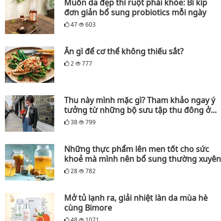
Muốn da đẹp thì ruột phải khỏe: Bí kíp
đơn giản bổ sung probiotics mỗi ngày
47
603
Ăn gì để cơ thể không thiếu sắt?
2
777
Thu này mình mặc gì? Tham khảo ngay ý
tưởng từ những bộ sưu tập thu đông ở...
38
799
Những thực phẩm lên men tốt cho sức
khoẻ mà mình nên bổ sung thường xuyên
28
782
Mở tủ lạnh ra, giải nhiệt làn da mùa hè
cùng Bimore
48
1071