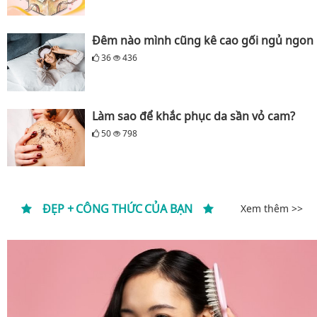
Đêm nào mình cũng kê cao gối ngủ ngon
36
436
Làm sao để khắc phục da sần vỏ cam?
50
798
ĐẸP + CÔNG THỨC CỦA BẠN
Xem thêm >>