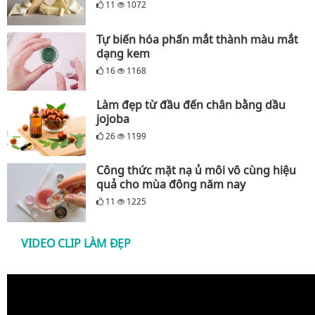
11
1072
Tự biến hóa phấn mắt thành màu mắt
dạng kem
16
1168
Làm đẹp từ đầu đến chân bằng dầu
jojoba
26
1199
Công thức mặt nạ ủ môi vô cùng hiệu
quả cho mùa đông năm nay
11
1225
VIDEO CLIP LÀM ĐẸP