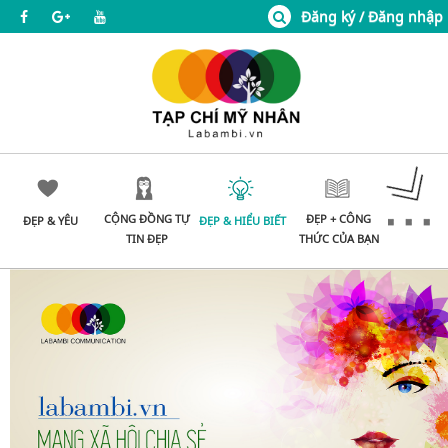
Đăng ký / Đăng nhập
CỘNG ĐỒNG TỰ
ĐẸP + CÔNG
ĐẸP & YÊU
ĐẸP & HIỂU BIẾT
TIN ĐẸP
THỨC CỦA BẠN