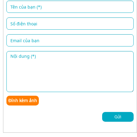
Đính kèm ảnh
Gửi