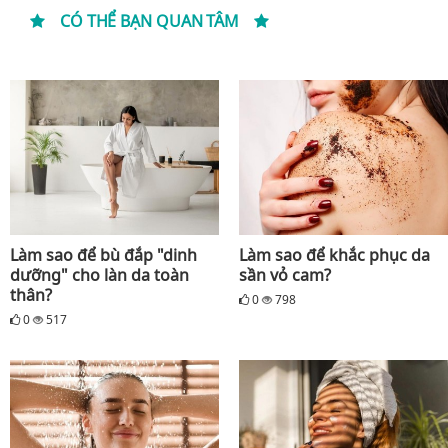
CÓ THỂ BẠN QUAN TÂM
Làm sao để bù đắp "dinh
Làm sao để khắc phục da
dưỡng" cho làn da toàn
sần vỏ cam?
thân?
0
798
0
517