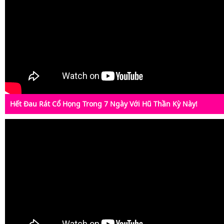
Hết Đau Rát Cổ Họng Trong 7 Ngày Với Hũ Thần Kỳ Này!