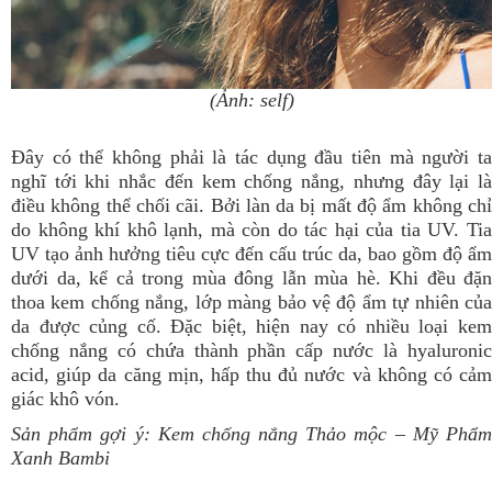
(Ảnh: self)
Đây có thể không phải là tác dụng đầu tiên mà người ta
nghĩ tới khi nhắc đến kem chống nắng, nhưng đây lại là
điều không thể chối cãi. Bởi làn da bị mất độ ẩm không chỉ
do không khí khô lạnh, mà còn do tác hại của tia UV. Tia
UV tạo ảnh hưởng tiêu cực đến cấu trúc da, bao gồm độ ẩm
dưới da, kể cả trong mùa đông lẫn mùa hè. Khi đều đặn
thoa kem chống nắng, lớp màng bảo vệ độ ẩm tự nhiên của
da được củng cố. Đặc biệt, hiện nay có nhiều loại kem
chống nắng có chứa thành phần cấp nước là hyaluronic
acid, giúp da căng mịn, hấp thu đủ nước và không có cảm
giác khô vón.
Sản phẩm gợi ý:
Kem chống nắng Thảo mộc
– Mỹ Phẩ
Xanh Bambi