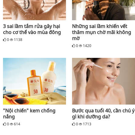
3 sai lầm tắm rửa gây hại
Những sai lầm khiến vết
cho cơ thể vào mùa đông
thâm mụn chờ mãi không
mờ
0
1138
0
1420
"Nội chiến" kem chống
Bước qua tuổi 40, cần chú ý
nắng
gì khi dưỡng da?
0
614
0
1713