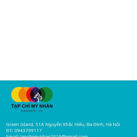
Green Island, 51A Nguyễn Khắc Hiếu, Ba Đình, Hà Nội
ĐT: 0943799117
Email:
tapchimynhan2019@gmail.com