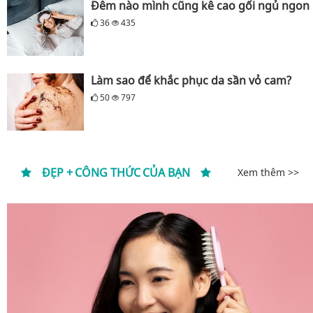
Đêm nào mình cũng kê cao gối ngủ ngon
36
435
Làm sao để khắc phục da sần vỏ cam?
50
797
ĐẸP + CÔNG THỨC CỦA BẠN
Xem thêm >>