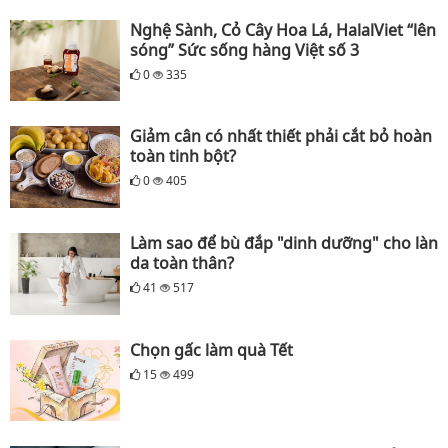
Nghệ Sành, Cỏ Cây Hoa Lá, HalalViet “lên
sóng” Sức sống hàng Việt số 3
0
335
Giảm cân có nhất thiết phải cắt bỏ hoàn
toàn tinh bột?
0
405
Làm sao để bù đắp "dinh dưỡng" cho làn
da toàn thân?
41
517
Chọn gấc làm quà Tết
15
499