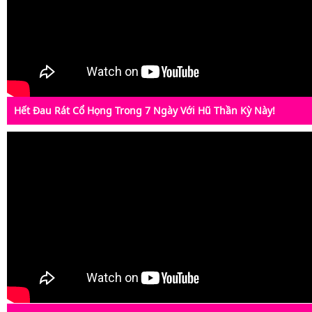
Hết Đau Rát Cổ Họng Trong 7 Ngày Với Hũ Thần Kỳ Này!