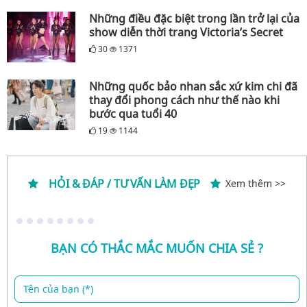
Những điều đặc biệt trong lần trở lại của
show diễn thời trang Victoria’s Secret
30
1371
Những quốc bảo nhan sắc xứ kim chi đã
thay đổi phong cách như thế nào khi
bước qua tuổi 40
19
1144
HỎI & ĐÁP / TƯ VẤN LÀM ĐẸP
Xem thêm >>
BẠN CÓ THẮC MẮC MUỐN CHIA SẺ ?