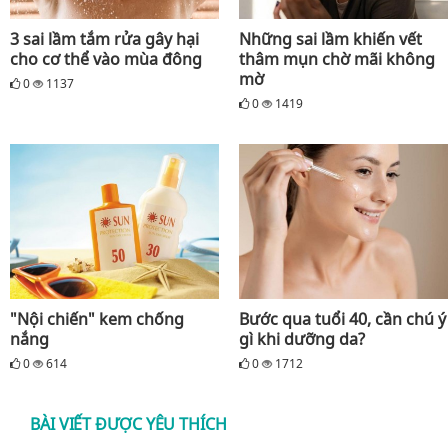
3 sai lầm tắm rửa gây hại
Những sai lầm khiến vết
cho cơ thể vào mùa đông
thâm mụn chờ mãi không
mờ
0
1137
0
1419
"Nội chiến" kem chống
Bước qua tuổi 40, cần chú ý
nắng
gì khi dưỡng da?
0
614
0
1712
BÀI VIẾT ĐƯỢC YÊU THÍCH