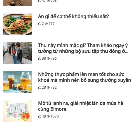
47
603
Ăn gì để cơ thể không thiếu sắt?
2
777
Thu này mình mặc gì? Tham khảo ngay ý
tưởng từ những bộ sưu tập thu đông ở...
38
796
Những thực phẩm lên men tốt cho sức
khoẻ mà mình nên bổ sung thường xuyên
28
782
Mở tủ lạnh ra, giải nhiệt làn da mùa hè
cùng Bimore
48
1070