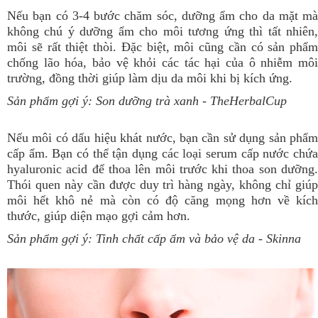
Nếu bạn có 3-4 bước chăm sóc, dưỡng ẩm cho da mặt mà
không chú ý dưỡng ẩm cho môi tương ứng thì tất nhiên,
môi sẽ rất thiệt thòi. Đặc biệt, môi cũng cần có sản phẩm
chống lão hóa, bảo vệ khỏi các tác hại của ô nhiễm môi
trường, đồng thời giúp làm dịu da môi khi bị kích ứng.
Sản phẩm gợi ý:
Son dưỡng trà xanh
- TheHerbalCup
Nếu môi có dấu hiệu khát nước, bạn cần sử dụng sản phẩm
cấp ẩm. Bạn có thể tận dụng các loại serum cấp nước chứa
hyaluronic acid để thoa lên môi trước khi thoa son dưỡng.
Thói quen này cần được duy trì hàng ngày, không chỉ giúp
môi hết khô nẻ mà còn có độ căng mọng hơn về kích
thước, giúp diện mạo gợi cảm hơn.
Sản phẩm gợi ý:
Tinh chất cấp ẩm và bảo vệ da
- Skinna