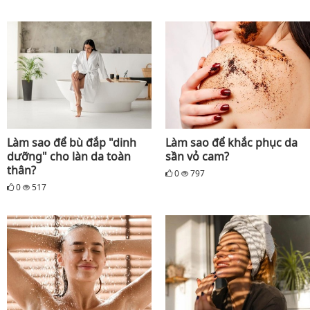
Làm sao để bù đắp "dinh
Làm sao để khắc phục da
dưỡng" cho làn da toàn
sần vỏ cam?
thân?
0
797
0
517