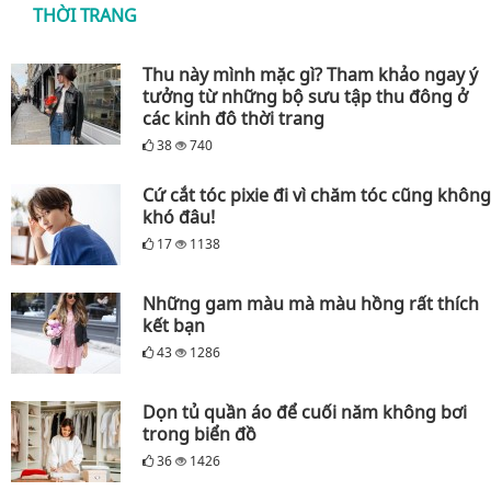
THỜI TRANG
Thu này mình mặc gì? Tham khảo ngay ý
tưởng từ những bộ sưu tập thu đông ở
các kinh đô thời trang
38
740
Cứ cắt tóc pixie đi vì chăm tóc cũng không
khó đâu!
17
1138
Những gam màu mà màu hồng rất thích
kết bạn
43
1286
Dọn tủ quần áo để cuối năm không bơi
trong biển đồ
36
1426