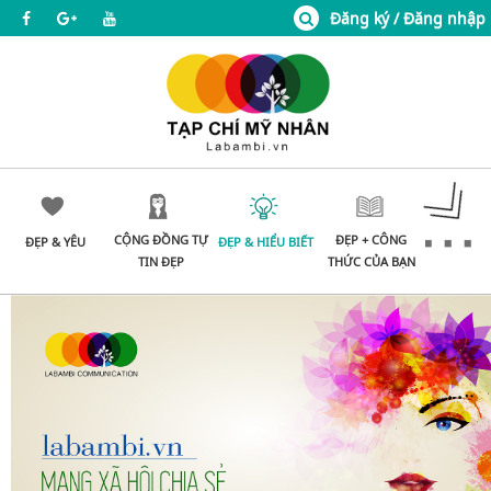
Đăng ký / Đăng nhập
CỘNG ĐỒNG TỰ
ĐẸP + CÔNG
ĐẸP & YÊU
ĐẸP & HIỂU BIẾT
TIN ĐẸP
THỨC CỦA BẠN