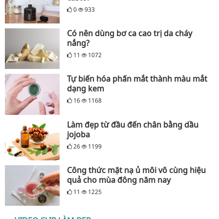
0
933
Có nên dùng bơ ca cao trị da cháy
nắng?
11
1072
Tự biến hóa phấn mắt thành màu mắt
dạng kem
16
1168
Làm đẹp từ đầu đến chân bằng dầu
jojoba
26
1199
Công thức mặt nạ ủ môi vô cùng hiệu
quả cho mùa đông năm nay
11
1225