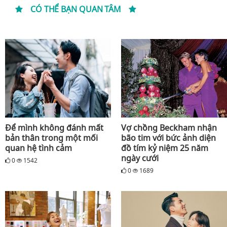
CÓ THỂ BẠN QUAN TÂM
Để mình không đánh mất
Vợ chồng Beckham nhận
bản thân trong một mối
bão tim với bức ảnh diện
quan hệ tình cảm
đồ tím kỷ niệm 25 năm
ngày cưới
0
1542
0
1689