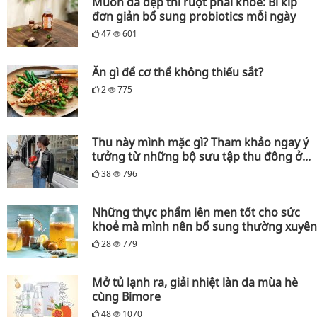
Muốn da đẹp thì ruột phải khỏe: Bí kíp
đơn giản bổ sung probiotics mỗi ngày
47
601
Ăn gì để cơ thể không thiếu sắt?
2
775
Thu này mình mặc gì? Tham khảo ngay ý
tưởng từ những bộ sưu tập thu đông ở...
38
796
Những thực phẩm lên men tốt cho sức
khoẻ mà mình nên bổ sung thường xuyên
28
779
Mở tủ lạnh ra, giải nhiệt làn da mùa hè
cùng Bimore
48
1070