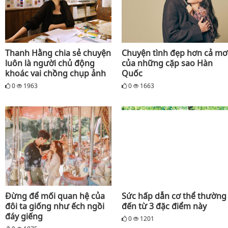
Thanh Hằng chia sẻ chuyện
Chuyện tình đẹp hơn cả mơ
luôn là người chủ động
của những cặp sao Hàn
khoác vai chồng chụp ảnh
Quốc
0
1963
0
1663
Đừng để mối quan hệ của
Sức hấp dẫn cơ thể thường
đôi ta giống như ếch ngồi
đến từ 3 đặc điểm này
đáy giếng
0
1201