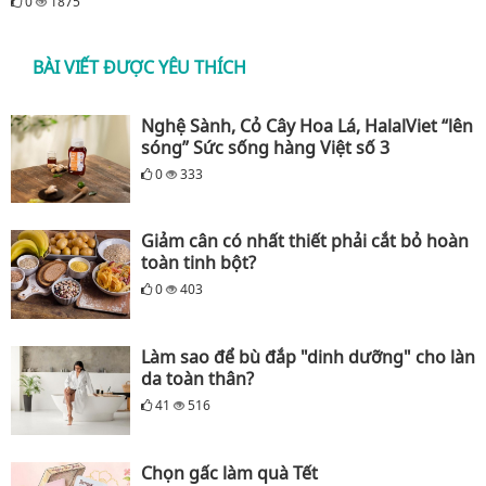
0
1875
BÀI VIẾT ĐƯỢC YÊU THÍCH
Nghệ Sành, Cỏ Cây Hoa Lá, HalalViet “lên
sóng” Sức sống hàng Việt số 3
0
333
Giảm cân có nhất thiết phải cắt bỏ hoàn
toàn tinh bột?
0
403
Làm sao để bù đắp "dinh dưỡng" cho làn
da toàn thân?
41
516
Chọn gấc làm quà Tết