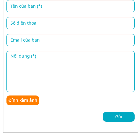
Đính kèm ảnh
Gửi