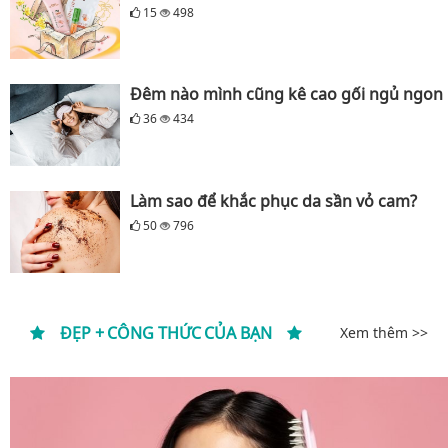
15
498
Đêm nào mình cũng kê cao gối ngủ ngon
36
434
Làm sao để khắc phục da sần vỏ cam?
50
796
ĐẸP + CÔNG THỨC CỦA BẠN
Xem thêm >>