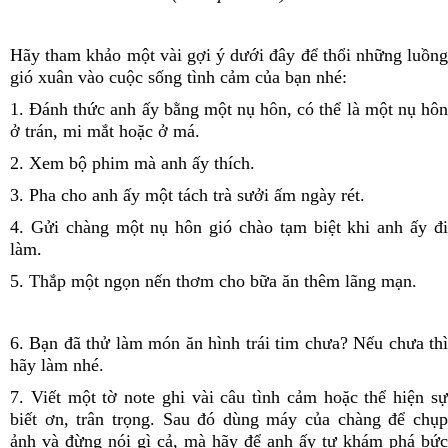
Hãy tham khảo một vài gợi ý dưới đây để thổi những luồng
gió xuân vào cuộc sống tình cảm của bạn nhé:
1. Đánh thức anh ấy bằng một nụ hôn, có thể là một nụ hôn
ở trán, mi mắt hoặc ở má.
2. Xem bộ phim mà anh ấy thích.
3. Pha cho anh ấy một tách trà sưởi ấm ngày rét.
4. Gửi chàng một nụ hôn gió chào tạm biệt khi anh ấy đi
làm.
5. Thắp một ngọn nến thơm cho bữa ăn thêm lãng mạn.
6. Bạn đã thử làm món ăn hình trái tim chưa? Nếu chưa thì
hãy làm nhé.
7. Viết một tờ note ghi vài câu tình cảm hoặc thể hiện sự
biết ơn, trân trọng. Sau đó dùng máy của chàng để chụp
ảnh và đừng nói gì cả, mà hãy để anh ấy tự khám phá bức