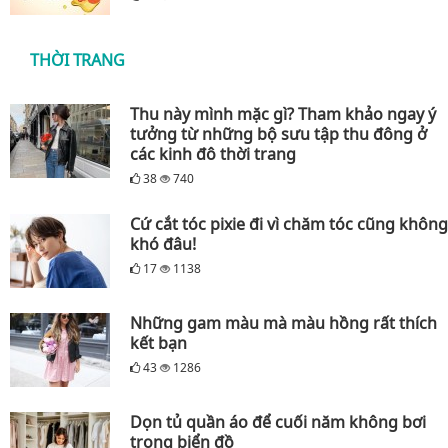
THỜI TRANG
Thu này mình mặc gì? Tham khảo ngay ý
tưởng từ những bộ sưu tập thu đông ở
các kinh đô thời trang
38
740
Cứ cắt tóc pixie đi vì chăm tóc cũng không
khó đâu!
17
1138
Những gam màu mà màu hồng rất thích
kết bạn
43
1286
Dọn tủ quần áo để cuối năm không bơi
trong biển đồ