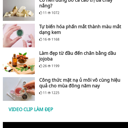
nắng?
11
1072
Tự biến hóa phấn mắt thành màu mắt
dạng kem
16
1168
Làm đẹp từ đầu đến chân bằng dầu
jojoba
26
1199
Công thức mặt nạ ủ môi vô cùng hiệu
quả cho mùa đông năm nay
11
1225
VIDEO CLIP LÀM ĐẸP