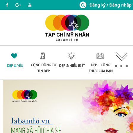
Đăng ký / Đăng nhập
CỘNG ĐỒNG TỰ
ĐẸP + CÔNG
ĐẸP & YÊU
ĐẸP & HIỂU BIẾT
TIN ĐẸP
THỨC CỦA BẠN