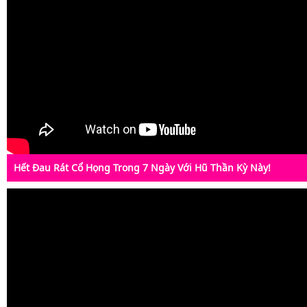
Hết Đau Rát Cổ Họng Trong 7 Ngày Với Hũ Thần Kỳ Này!