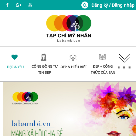
Đăng ký / Đăng nhập
CỘNG ĐỒNG TỰ
ĐẸP + CÔNG
ĐẸP & YÊU
ĐẸP & HIỂU BIẾT
TIN ĐẸP
THỨC CỦA BẠN