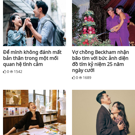
Để mình không đánh mất
Vợ chồng Beckham nhận
bản thân trong một mối
bão tim với bức ảnh diện
quan hệ tình cảm
đồ tím kỷ niệm 25 năm
ngày cưới
0
1542
0
1689