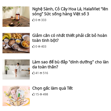
Nghệ Sành, Cỏ Cây Hoa Lá, HalalViet “lên
sóng” Sức sống hàng Việt số 3
0
333
Giảm cân có nhất thiết phải cắt bỏ hoàn
toàn tinh bột?
0
403
Làm sao để bù đắp "dinh dưỡng" cho làn
da toàn thân?
41
516
Chọn gấc làm quà Tết
15
498