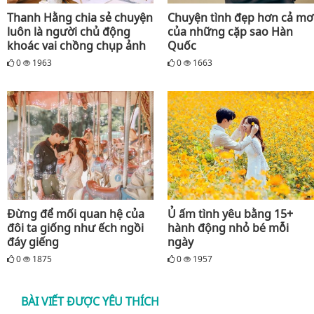
Thanh Hằng chia sẻ chuyện
Chuyện tình đẹp hơn cả mơ
luôn là người chủ động
của những cặp sao Hàn
khoác vai chồng chụp ảnh
Quốc
0
1963
0
1663
Đừng để mối quan hệ của
Ủ ấm tình yêu bằng 15+
đôi ta giống như ếch ngồi
hành động nhỏ bé mỗi
đáy giếng
ngày
0
1875
0
1957
BÀI VIẾT ĐƯỢC YÊU THÍCH