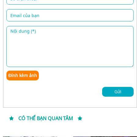
Đính kèm ảnh
Gửi
CÓ THỂ BẠN QUAN TÂM