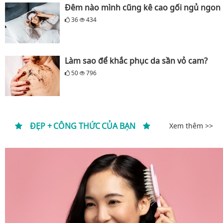
Đêm nào mình cũng kê cao gối ngủ ngon
36
434
Làm sao để khắc phục da sần vỏ cam?
50
796
ĐẸP + CÔNG THỨC CỦA BẠN
Xem thêm >>