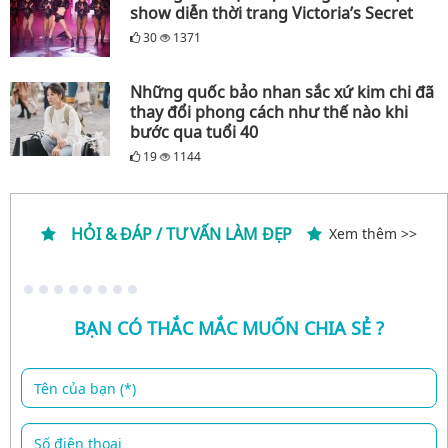
show diễn thời trang Victoria’s Secret
30
1371
Những quốc bảo nhan sắc xứ kim chi đã
thay đổi phong cách như thế nào khi
bước qua tuổi 40
19
1144
HỎI & ĐÁP / TƯ VẤN LÀM ĐẸP
Xem thêm >>
BẠN CÓ THẮC MẮC MUỐN CHIA SẺ ?