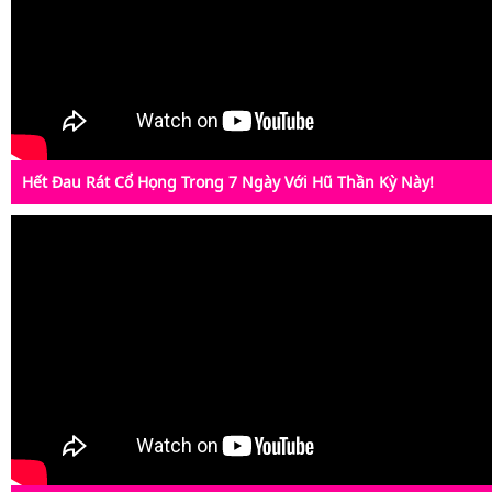
Hết Đau Rát Cổ Họng Trong 7 Ngày Với Hũ Thần Kỳ Này!