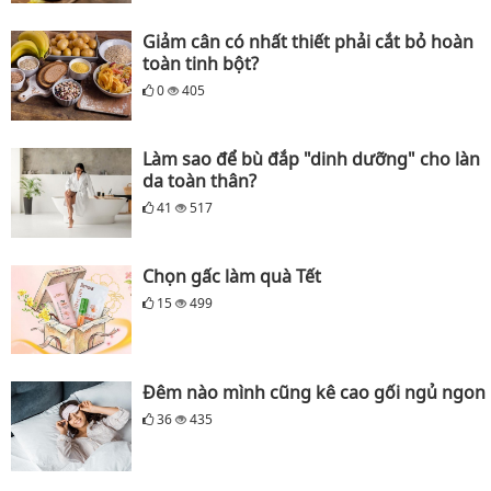
Giảm cân có nhất thiết phải cắt bỏ hoàn
toàn tinh bột?
0
405
Làm sao để bù đắp "dinh dưỡng" cho làn
da toàn thân?
41
517
Chọn gấc làm quà Tết
15
499
Đêm nào mình cũng kê cao gối ngủ ngon
36
435