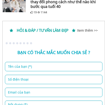
thay đổi phong cách như thế nào khi
bước qua tuổi 40
19
1144
HỎI & ĐÁP / TƯ VẤN LÀM ĐẸP
Xem thêm >>
BẠN CÓ THẮC MẮC MUỐN CHIA SẺ ?