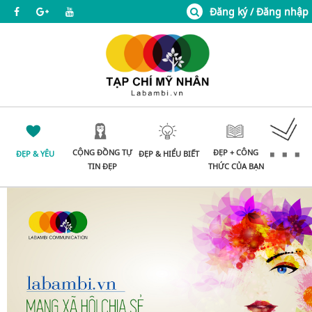
Đăng ký / Đăng nhập
CỘNG ĐỒNG TỰ
ĐẸP + CÔNG
ĐẸP & YÊU
ĐẸP & HIỂU BIẾT
TIN ĐẸP
THỨC CỦA BẠN