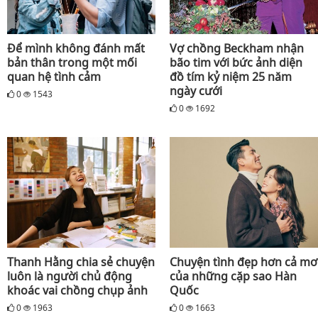
Để mình không đánh mất
Vợ chồng Beckham nhận
bản thân trong một mối
bão tim với bức ảnh diện
quan hệ tình cảm
đồ tím kỷ niệm 25 năm
ngày cưới
0
1543
0
1692
Thanh Hằng chia sẻ chuyện
Chuyện tình đẹp hơn cả mơ
luôn là người chủ động
của những cặp sao Hàn
khoác vai chồng chụp ảnh
Quốc
0
1963
0
1663