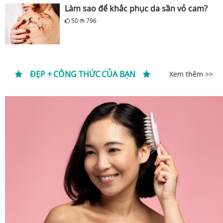
Làm sao để khắc phục da sần vỏ cam?
50
796
ĐẸP + CÔNG THỨC CỦA BẠN
Xem thêm >>