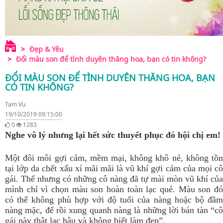
Đẹp & Yêu
Đổi màu son để tình duyên thăng hoa, bạn có tin không?
ĐỔI MÀU SON ĐỂ TÌNH DUYÊN THĂNG HOA, BẠN
CÓ TIN KHÔNG?
Tam Vu
19/10/2019 09:15:00
0
1283
Nghe vô lý nhưng lại hết sức thuyết phục đó hội chị em!
Một đôi môi gợi cảm, mềm mại, không khô nẻ, không tồn
tại lớp da chết xấu xí mãi mãi là vũ khí gợi cảm của mọi cô
gái. Thế nhưng có những cô nàng đã tự mài mòn vũ khí của
mình chỉ vì chọn màu son hoàn toàn lạc quẻ. Màu son đó
có thể không phù hợp với độ tuổi của nàng hoặc bộ đầm
nàng mặc, để rồi xung quanh nàng là những lời bán tàn “cô
gái này thật lạc hậu và không biết làm đẹp”.