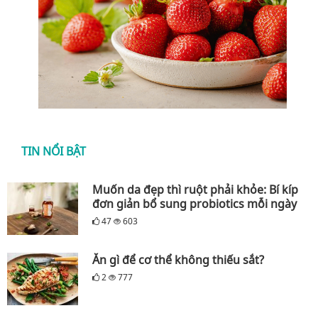
TIN NỔI BẬT
Muốn da đẹp thì ruột phải khỏe: Bí kíp
đơn giản bổ sung probiotics mỗi ngày
47
603
Ăn gì để cơ thể không thiếu sắt?
2
777