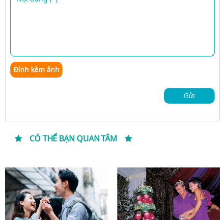
Đính kèm ảnh
Gửi
CÓ THỂ BẠN QUAN TÂM