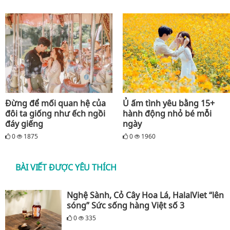
Đừng để mối quan hệ của
Ủ ấm tình yêu bằng 15+
đôi ta giống như ếch ngồi
hành động nhỏ bé mỗi
đáy giếng
ngày
0
1875
0
1960
BÀI VIẾT ĐƯỢC YÊU THÍCH
Nghệ Sành, Cỏ Cây Hoa Lá, HalalViet “lên
sóng” Sức sống hàng Việt số 3
0
335