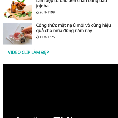
Làm đẹp từ đầu đến chân bằng dầu
jojoba
26
1199
Công thức mặt nạ ủ môi vô cùng hiệu
quả cho mùa đông năm nay
11
1225
VIDEO CLIP LÀM ĐẸP