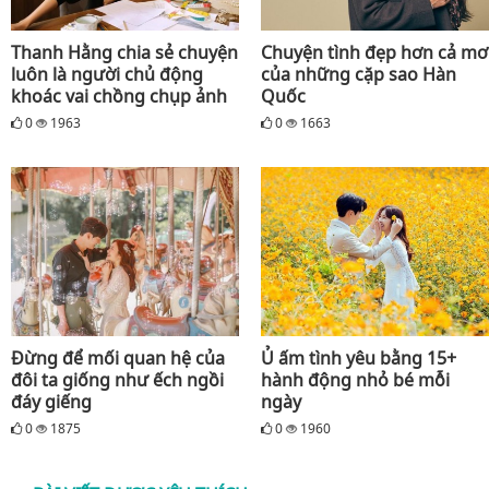
Thanh Hằng chia sẻ chuyện
Chuyện tình đẹp hơn cả mơ
luôn là người chủ động
của những cặp sao Hàn
khoác vai chồng chụp ảnh
Quốc
0
1963
0
1663
Đừng để mối quan hệ của
Ủ ấm tình yêu bằng 15+
đôi ta giống như ếch ngồi
hành động nhỏ bé mỗi
đáy giếng
ngày
0
1875
0
1960