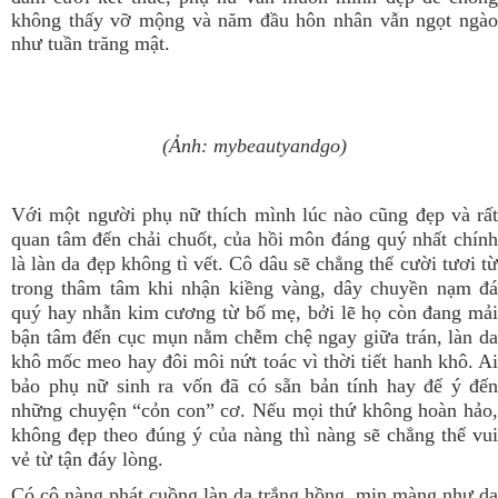
không thấy vỡ mộng và năm đầu hôn nhân vẫn ngọt ngào
như tuần trăng mật.
(Ảnh: mybeautyandgo)
Với một người phụ nữ thích mình lúc nào cũng đẹp và rất
quan tâm đến chải chuốt, của hồi môn đáng quý nhất chính
là làn da đẹp không tì vết. Cô dâu sẽ chẳng thể cười tươi từ
trong thâm tâm khi nhận kiềng vàng, dây chuyền nạm đá
quý hay nhẫn kim cương từ bố mẹ, bởi lẽ họ còn đang mải
bận tâm đến cục mụn nằm chễm chệ ngay giữa trán, làn da
khô mốc meo hay đôi môi nứt toác vì thời tiết hanh khô. Ai
bảo phụ nữ sinh ra vốn đã có sẵn bản tính hay để ý đến
những chuyện “cỏn con” cơ. Nếu mọi thứ không hoàn hảo,
không đẹp theo đúng ý của nàng thì nàng sẽ chẳng thể vui
vẻ từ tận đáy lòng.
Có cô nàng phát cuồng làn da trắng hồng, mịn màng như da