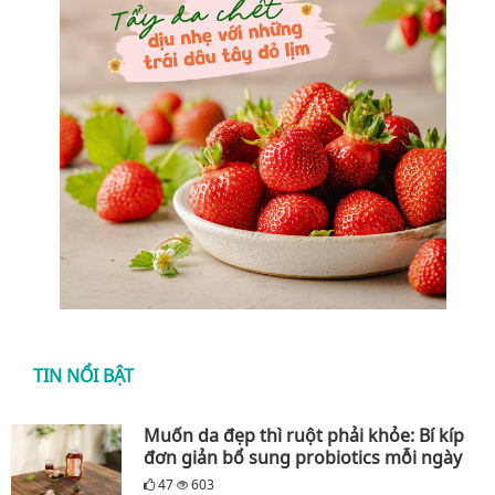
TIN NỔI BẬT
Muốn da đẹp thì ruột phải khỏe: Bí kíp
đơn giản bổ sung probiotics mỗi ngày
47
603