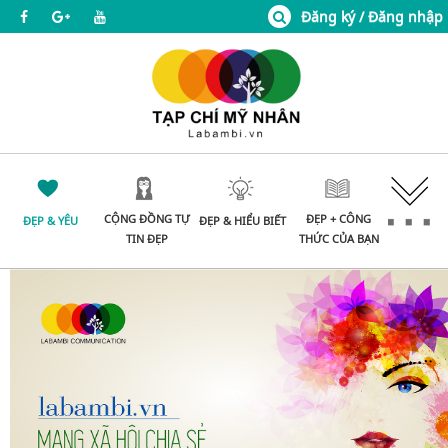
Đăng ký / Đăng nhập
CỘNG ĐỒNG TỰ
ĐẸP + CÔNG
ĐẸP & YÊU
ĐẸP & HIỂU BIẾT
TIN ĐẸP
THỨC CỦA BẠN