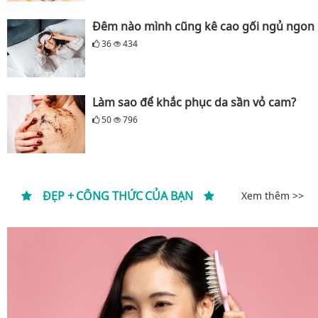
Đêm nào mình cũng kê cao gối ngủ ngon
36
434
Làm sao để khắc phục da sần vỏ cam?
50
796
ĐẸP + CÔNG THỨC CỦA BẠN
Xem thêm >>