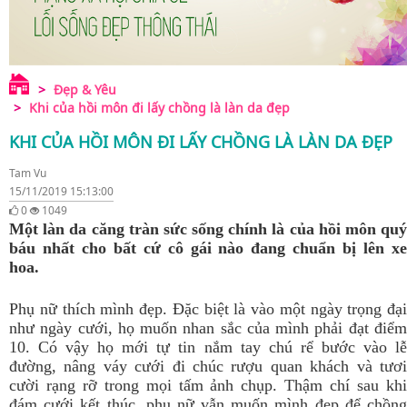
Đẹp & Yêu
Khi của hồi môn đi lấy chồng là làn da đẹp
KHI CỦA HỒI MÔN ĐI LẤY CHỒNG LÀ LÀN DA ĐẸP
Tam Vu
15/11/2019 15:13:00
0
1049
Một làn da căng tràn sức sống chính là của hồi môn quý
báu nhất cho bất cứ cô gái nào đang chuẩn bị lên xe
hoa.
Phụ nữ thích mình đẹp. Đặc biệt là vào một ngày trọng đại
như ngày cưới, họ muốn nhan sắc của mình phải đạt điểm
10. Có vậy họ mới tự tin nắm tay chú rể bước vào lễ
đường, nâng váy cưới đi chúc rượu quan khách và tươi
cười rạng rỡ trong mọi tấm ảnh chụp. Thậm chí sau khi
đám cưới kết thúc, phụ nữ vẫn muốn mình đẹp để chồng