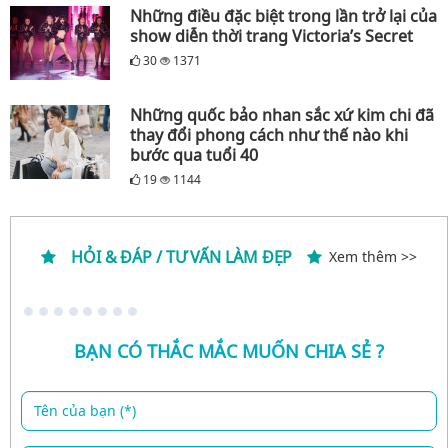
Những điều đặc biệt trong lần trở lại của
show diễn thời trang Victoria’s Secret
30
1371
Những quốc bảo nhan sắc xứ kim chi đã
thay đổi phong cách như thế nào khi
bước qua tuổi 40
19
1144
HỎI & ĐÁP / TƯ VẤN LÀM ĐẸP
Xem thêm >>
BẠN CÓ THẮC MẮC MUỐN CHIA SẺ ?