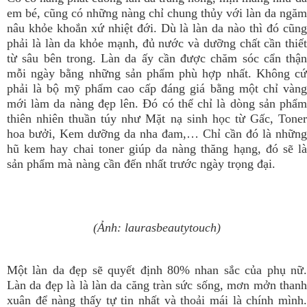
em bé, cũng có những nàng chỉ chung thủy với làn da ngăm
nâu khỏe khoắn xứ nhiệt đới. Dù là làn da nào thì đó cũng
phải là làn da khỏe mạnh, đủ nước và dưỡng chất cần thiết
từ sâu bên trong. Làn da ấy cần được chăm sóc cẩn thận
mỗi ngày bằng những sản phẩm phù hợp nhất. Không cứ
phải là bộ mỹ phẩm cao cấp đáng giá bằng một chỉ vàng
mới làm da nàng đẹp lên. Đó có thể chỉ là dòng sản phẩm
thiên nhiên thuần túy như
Mặt nạ sinh học từ Gấc
,
Tone
hoa bưởi
,
Kem dưỡng da nha đam
,… Chỉ cần đó là những
hũ kem hay chai toner giúp da nàng thăng hạng, đó sẽ là
sản phẩm mà nàng cần đến nhất trước ngày trọng đại.
(Ảnh: laurasbeautytouch)
Một làn da đẹp sẽ quyết định 80% nhan sắc của phụ nữ.
Làn da đẹp là là làn da căng tràn sức sống, mơn mởn thanh
xuân để nàng thấy tự tin nhất và thoải mái là chính mình.