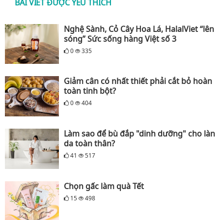
BÀI VIẾT ĐƯỢC YÊU THÍCH
Nghệ Sành, Cỏ Cây Hoa Lá, HalalViet “lên
sóng” Sức sống hàng Việt số 3
0
335
Giảm cân có nhất thiết phải cắt bỏ hoàn
toàn tinh bột?
0
404
Làm sao để bù đắp "dinh dưỡng" cho làn
da toàn thân?
41
517
Chọn gấc làm quà Tết
15
498