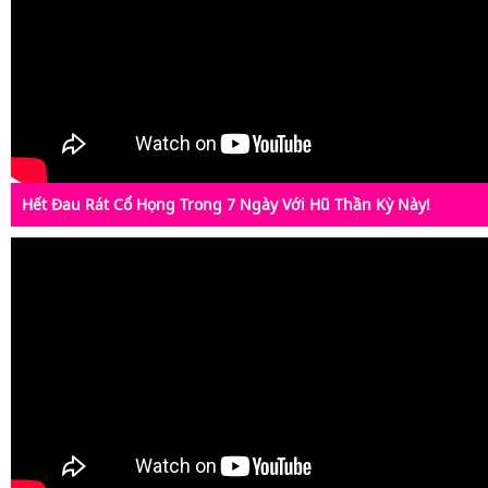
Hết Đau Rát Cổ Họng Trong 7 Ngày Với Hũ Thần Kỳ Này!