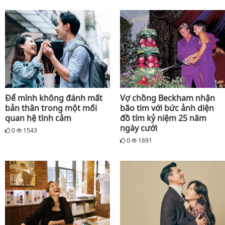
Để mình không đánh mất
Vợ chồng Beckham nhận
bản thân trong một mối
bão tim với bức ảnh diện
quan hệ tình cảm
đồ tím kỷ niệm 25 năm
ngày cưới
0
1543
0
1691