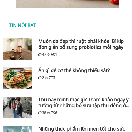
TIN NỔI BẬT
Muốn da đẹp thì ruột phải khỏe: Bí kíp
đơn giản bổ sung probiotics mỗi ngày
47
601
Ăn gì để cơ thể không thiếu sắt?
2
775
Thu này mình mặc gì? Tham khảo ngay ý
tưởng từ những bộ sưu tập thu đông ở...
38
796
Những thực phẩm lên men tốt cho sức