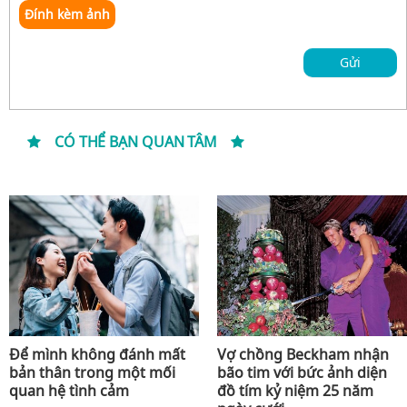
Đính kèm ảnh
Gửi
CÓ THỂ BẠN QUAN TÂM
Để mình không đánh mất
Vợ chồng Beckham nhận
bản thân trong một mối
bão tim với bức ảnh diện
quan hệ tình cảm
đồ tím kỷ niệm 25 năm