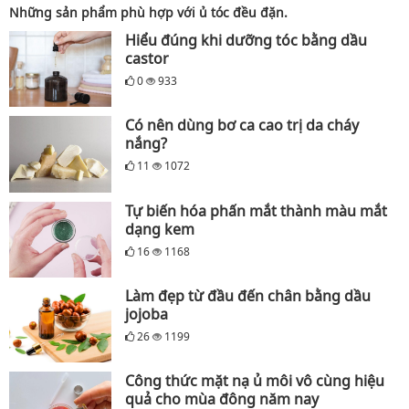
Những sản phẩm phù hợp với ủ tóc đều đặn.
Hiểu đúng khi dưỡng tóc bằng dầu
castor
0
933
Có nên dùng bơ ca cao trị da cháy
nắng?
11
1072
Tự biến hóa phấn mắt thành màu mắt
dạng kem
16
1168
Làm đẹp từ đầu đến chân bằng dầu
jojoba
26
1199
Công thức mặt nạ ủ môi vô cùng hiệu
quả cho mùa đông năm nay