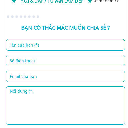
HỎI & ĐÁP / TƯ VẤN LÀM ĐẸP
Xem thêm >>
BẠN CÓ THẮC MẮC MUỐN CHIA SẺ ?