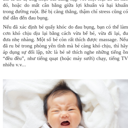
đó, hoặc do mất cân bằng giữa lợi khuẩn và hại khuẩn
trong đường ruột. Bé bị căng thẳng, thậm chí stress cũng có
thể dẫn đến đau bụng.
Nếu đã xác định bé quấy khóc do đau bụng, bạn có thể làm
cơn khó chịu dịu lại bằng cách vừa bế bé, vừa đi lại, đu
đưa nhẹ nhàng. Một số bé còn rất thích được massage. Nếu
đã ru bé trong phòng yên tĩnh mà bé càng khó chịu, thì hãy
áp dụng sự đối lập, tức là bé sẽ thích nghe những tiếng ồn
“đều đều”, như tiếng quạt (hoặc máy sưởi) chạy, tiếng TV
nhiễu v.v...