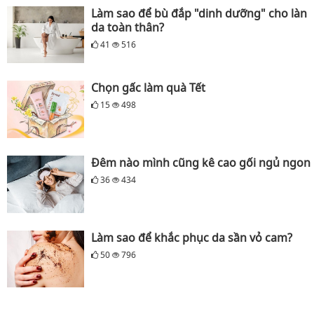
Làm sao để bù đắp "dinh dưỡng" cho làn
da toàn thân?
41
516
Chọn gấc làm quà Tết
15
498
Đêm nào mình cũng kê cao gối ngủ ngon
36
434
Làm sao để khắc phục da sần vỏ cam?
50
796