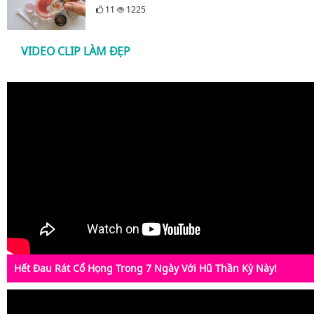
11
1225
VIDEO CLIP LÀM ĐẸP
Hết Đau Rát Cổ Họng Trong 7 Ngày Với Hũ Thần Kỳ Này!