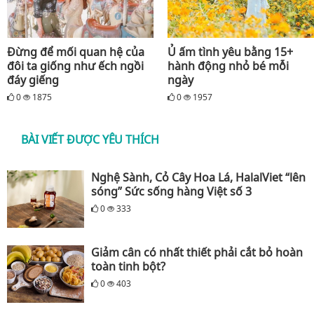
Đừng để mối quan hệ của
Ủ ấm tình yêu bằng 15+
đôi ta giống như ếch ngồi
hành động nhỏ bé mỗi
đáy giếng
ngày
0
1875
0
1957
BÀI VIẾT ĐƯỢC YÊU THÍCH
Nghệ Sành, Cỏ Cây Hoa Lá, HalalViet “lên
sóng” Sức sống hàng Việt số 3
0
333
Giảm cân có nhất thiết phải cắt bỏ hoàn
toàn tinh bột?
0
403