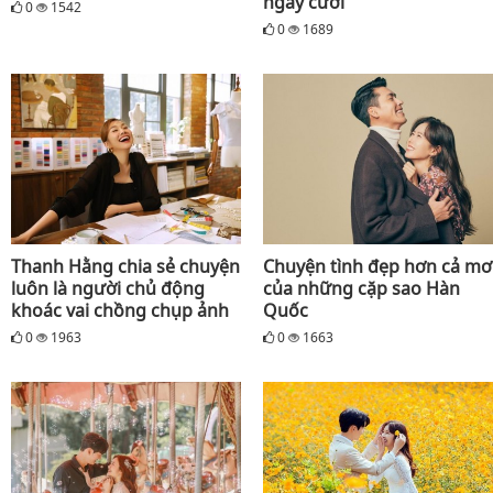
ngày cưới
0
1542
0
1689
Thanh Hằng chia sẻ chuyện
Chuyện tình đẹp hơn cả mơ
luôn là người chủ động
của những cặp sao Hàn
khoác vai chồng chụp ảnh
Quốc
0
1963
0
1663