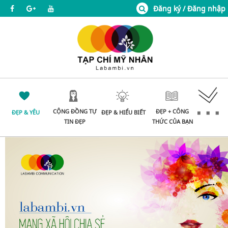
Đăng ký / Đăng nhập
CỘNG ĐỒNG TỰ
ĐẸP + CÔNG
ĐẸP & YÊU
ĐẸP & HIỂU BIẾT
TIN ĐẸP
THỨC CỦA BẠN