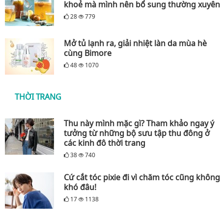
khoẻ mà mình nên bổ sung thường xuyên
28
779
Mở tủ lạnh ra, giải nhiệt làn da mùa hè
cùng Bimore
48
1070
THỜI TRANG
Thu này mình mặc gì? Tham khảo ngay ý
tưởng từ những bộ sưu tập thu đông ở
các kinh đô thời trang
38
740
Cứ cắt tóc pixie đi vì chăm tóc cũng không
khó đâu!
17
1138