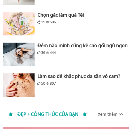
Chọn gấc làm quà Tết
15
506
Đêm nào mình cũng kê cao gối ngủ ngon
36
444
Làm sao để khắc phục da sần vỏ cam?
50
807
ĐẸP + CÔNG THỨC CỦA BẠN
Xem thêm >>