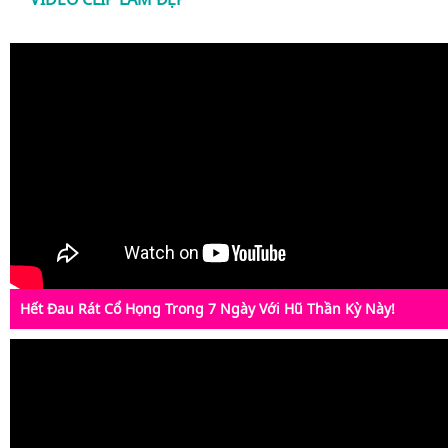
Hết Đau Rát Cổ Họng Trong 7 Ngày Với Hũ Thần Kỳ Này!