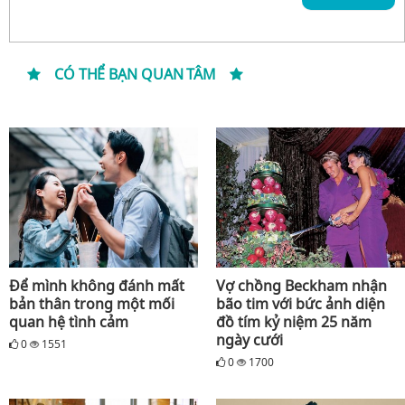
CÓ THỂ BẠN QUAN TÂM
Để mình không đánh mất
Vợ chồng Beckham nhận
bản thân trong một mối
bão tim với bức ảnh diện
quan hệ tình cảm
đồ tím kỷ niệm 25 năm
ngày cưới
0
1551
0
1700