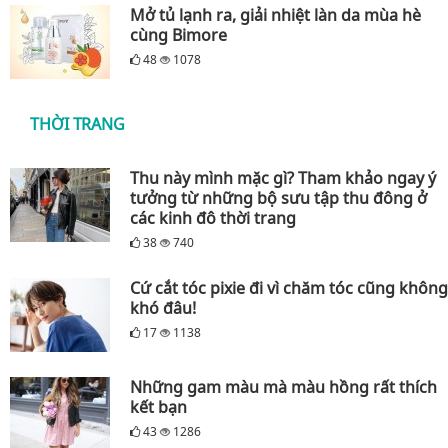
Mở tủ lạnh ra, giải nhiệt làn da mùa hè
cùng Bimore
48
1078
THỜI TRANG
Thu này mình mặc gì? Tham khảo ngay ý
tưởng từ những bộ sưu tập thu đông ở
các kinh đô thời trang
38
740
Cứ cắt tóc pixie đi vì chăm tóc cũng không
khó đâu!
17
1138
Những gam màu mà màu hồng rất thích
kết bạn
43
1286