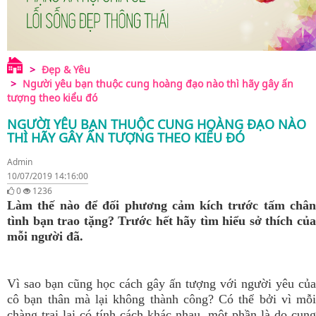
Đẹp & Yêu
Người yêu bạn thuộc cung hoàng đạo nào thì hãy gây ấn
tượng theo kiểu đó
NGƯỜI YÊU BẠN THUỘC CUNG HOÀNG ĐẠO NÀO
THÌ HÃY GÂY ẤN TƯỢNG THEO KIỂU ĐÓ
Admin
10/07/2019 14:16:00
0
1236
Làm thế nào để đối phương cảm kích trước tấm chân
tình bạn trao tặng? Trước hết hãy tìm hiểu sở thích của
mỗi người đã.
Vì sao bạn cũng học cách gây ấn tượng với người yêu của
cô bạn thân mà lại không thành công? Có thể bởi vì mỗi
chàng trai lại có tính cách khác nhau, một phần là do cung