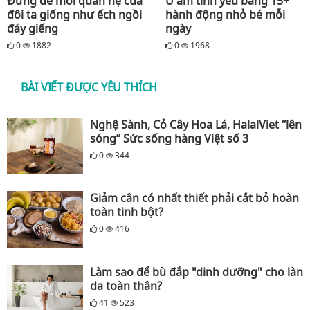
Đừng để mối quan hệ của
Ủ ấm tình yêu bằng 15+
đôi ta giống như ếch ngồi
hành động nhỏ bé mỗi
đáy giếng
ngày
0
1882
0
1968
BÀI VIẾT ĐƯỢC YÊU THÍCH
Nghệ Sành, Cỏ Cây Hoa Lá, HalalViet “lên
sóng” Sức sống hàng Việt số 3
0
344
Giảm cân có nhất thiết phải cắt bỏ hoàn
toàn tinh bột?
0
416
Làm sao để bù đắp "dinh dưỡng" cho làn
da toàn thân?
41
523