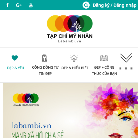
Đăng ký / Đăng nhập
CỘNG ĐỒNG TỰ
ĐẸP + CÔNG
ĐẸP & YÊU
ĐẸP & HIỂU BIẾT
TIN ĐẸP
THỨC CỦA BẠN