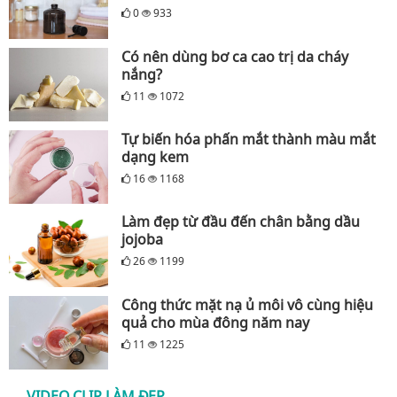
0
933
Có nên dùng bơ ca cao trị da cháy
nắng?
11
1072
Tự biến hóa phấn mắt thành màu mắt
dạng kem
16
1168
Làm đẹp từ đầu đến chân bằng dầu
jojoba
26
1199
Công thức mặt nạ ủ môi vô cùng hiệu
quả cho mùa đông năm nay
11
1225
VIDEO CLIP LÀM ĐẸP