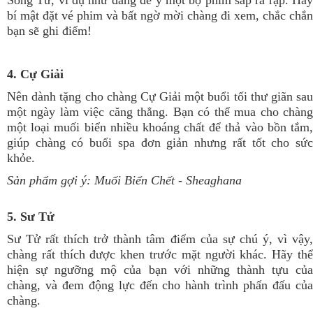
Song Tử, ví dụ như đang để ý một bộ phim sắp ra rạp. Hãy
bí mật đặt vé phim và bất ngờ mời chàng đi xem, chắc chắn
bạn sẽ ghi điểm!
4. Cự Giải
Nên dành tặng cho chàng Cự Giải một buổi tối thư giãn sau
một ngày làm việc căng thẳng. Bạn có thể mua cho chàng
một loại muối biển nhiều khoáng chất để thả vào bồn tắm,
giúp chàng có buổi spa đơn giản nhưng rất tốt cho sức
khỏe.
Sản phẩm gợi ý:
Muối Biển Chết
- Sheaghana
5. Sư Tử
Sư Tử rất thích trở thành tâm điểm của sự chú ý, vì vậy,
chàng rất thích được khen trước mặt người khác. Hãy thể
hiện sự ngưỡng mộ của bạn với những thành tựu của
chàng, và đem động lực đến cho hành trình phấn đấu của
chàng.