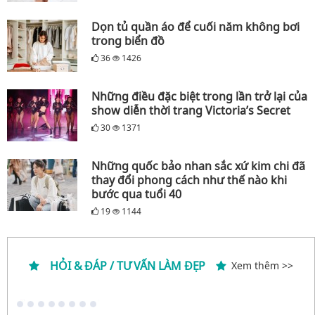
Dọn tủ quần áo để cuối năm không bơi
trong biển đồ
36
1426
Những điều đặc biệt trong lần trở lại của
show diễn thời trang Victoria’s Secret
30
1371
Những quốc bảo nhan sắc xứ kim chi đã
thay đổi phong cách như thế nào khi
bước qua tuổi 40
19
1144
HỎI & ĐÁP / TƯ VẤN LÀM ĐẸP
Xem thêm >>