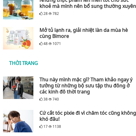
khoẻ mà mình nên bổ sung thường xuyên
28
782
Mở tủ lạnh ra, giải nhiệt làn da mùa hè
cùng Bimore
48
1071
THỜI TRANG
Thu này mình mặc gì? Tham khảo ngay ý
tưởng từ những bộ sưu tập thu đông ở
các kinh đô thời trang
38
740
Cứ cắt tóc pixie đi vì chăm tóc cũng không
khó đâu!
17
1138