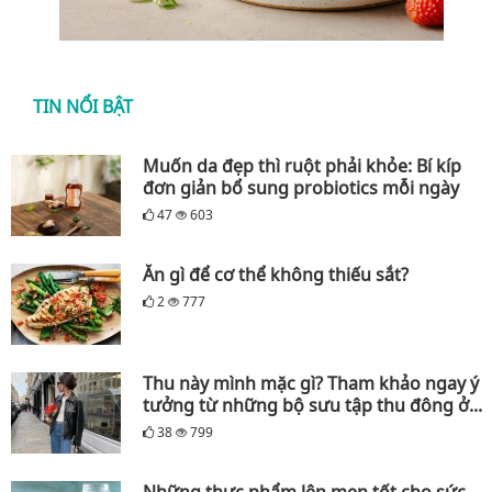
TIN NỔI BẬT
Muốn da đẹp thì ruột phải khỏe: Bí kíp
đơn giản bổ sung probiotics mỗi ngày
47
603
Ăn gì để cơ thể không thiếu sắt?
2
777
Thu này mình mặc gì? Tham khảo ngay ý
tưởng từ những bộ sưu tập thu đông ở...
38
799
Những thực phẩm lên men tốt cho sức