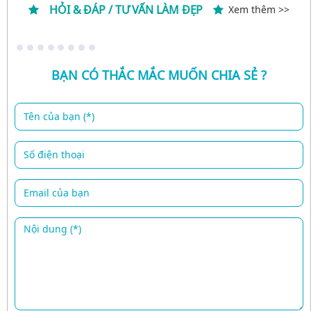
HỎI & ĐÁP / TƯ VẤN LÀM ĐẸP
Xem thêm >>
BẠN CÓ THẮC MẮC MUỐN CHIA SẺ ?