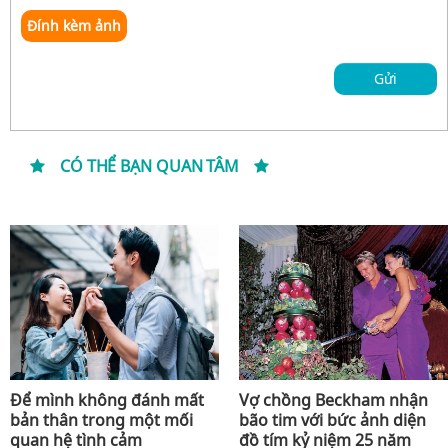
Đính kèm ảnh
Gửi
CÓ THỂ BẠN QUAN TÂM
Để mình không đánh mất
Vợ chồng Beckham nhận
bản thân trong một mối
bão tim với bức ảnh diện
quan hệ tình cảm
đồ tím kỷ niệm 25 năm