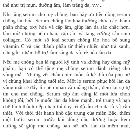
thể như trị mụn, dưỡng ẩm, làm trắng da, v.v...
Khi tặng serum cho mẹ chồng, bạn hãy ưu tiên dòng serum
chống lão hóa. Serum chống lão hóa thường chứa các thành
phần chống oxy hóa và cấp ẩm, giúp làn da săc chắc hơn,
làm mờ những nếp nhăn, cấp ẩm và tăng cường sản sinh
collagen. Có một số loại serum chống lão hóa bổ sung
vitamin C và các thành phần từ thiên nhiên như trà xanh,
dầu gấc, nhằm hỗ trợ làm sáng da và trẻ hóa làn da.
Nếu mẹ chồng bạn là người kỹ tính và không hay dùng mỹ
phẩm, bạn có thể tặng mẹ chồng serum dành riêng cho
vùng mắt. Những vết chân chim luôn là kẻ thù của phụ nữ
vì chúng khai khống tuổi tác. Một lọ serum phục hồi làn da
vùng mắt sẽ đẩy lùi nếp nhăn và quầng thâm, đem lại sự tự
tin cho mẹ chồng. Serum cấp ẩm cũng là một lựa chọn
không tồi, bởi lẽ muốn làn da khỏe mạnh, trẻ trung và hạn
chế hình thành nếp nhăn thì duy trì độ ẩm cho da là rất cần
thiết. Với thời tiết hanh khô đặc trưng của miền Bắc, thêm
một bước serum trước khi dùng dầu dưỡng hoặc kem
dưỡng sẽ giúp mẹ chồng bạn sở hữu làn da mềm mại,