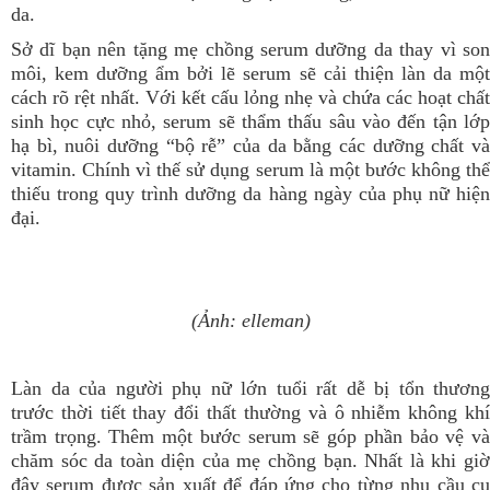
da.
Sở dĩ bạn nên tặng mẹ chồng serum dưỡng da thay vì son
môi, kem dưỡng ẩm bởi lẽ serum sẽ cải thiện làn da một
cách rõ rệt nhất. Với kết cấu lỏng nhẹ và chứa các hoạt chất
sinh học cực nhỏ, serum sẽ thẩm thấu sâu vào đến tận lớp
hạ bì, nuôi dưỡng “bộ rễ” của da bằng các dưỡng chất và
vitamin. Chính vì thế sử dụng serum là một bước không thể
thiếu trong quy trình dưỡng da hàng ngày của phụ nữ hiện
đại.
(Ảnh: elleman)
Làn da của người phụ nữ lớn tuổi rất dễ bị tổn thương
trước thời tiết thay đổi thất thường và ô nhiễm không khí
trầm trọng. Thêm một bước serum sẽ góp phần bảo vệ và
chăm sóc da toàn diện của mẹ chồng bạn. Nhất là khi giờ
đây serum được sản xuất để đáp ứng cho từng nhu cầu cụ