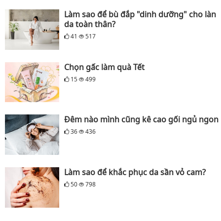
Làm sao để bù đắp "dinh dưỡng" cho làn
da toàn thân?
41
517
Chọn gấc làm quà Tết
15
499
Đêm nào mình cũng kê cao gối ngủ ngon
36
436
Làm sao để khắc phục da sần vỏ cam?
50
798