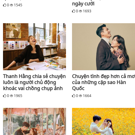
ngày cưới
0
1545
0
1693
Thanh Hằng chia sẻ chuyện
Chuyện tình đẹp hơn cả mơ
luôn là người chủ động
của những cặp sao Hàn
khoác vai chồng chụp ảnh
Quốc
0
1965
0
1664