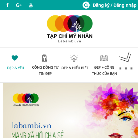
Đăng ký / Đăng nhập
CỘNG ĐỒNG TỰ
ĐẸP + CÔNG
ĐẸP & YÊU
ĐẸP & HIỂU BIẾT
TIN ĐẸP
THỨC CỦA BẠN