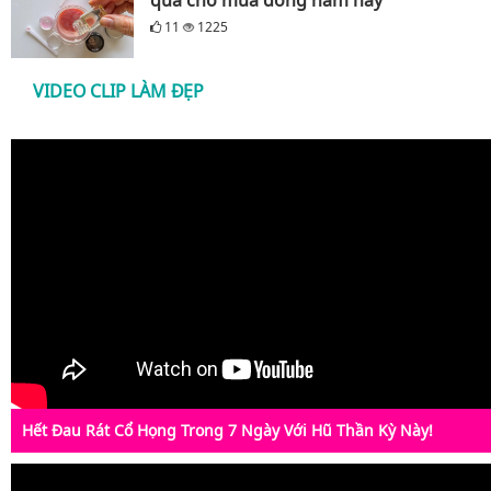
11
1225
VIDEO CLIP LÀM ĐẸP
Hết Đau Rát Cổ Họng Trong 7 Ngày Với Hũ Thần Kỳ Này!