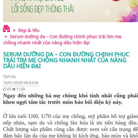
Đẹp & Yêu
Serum dưỡng da – Con đường chinh phục trái tim mẹ
chồng nhanh nhất của nàng dâu hiện đại
SERUM DƯỠNG DA – CON ĐƯỜNG CHINH PHỤC
TRÁI TIM MẸ CHỒNG NHANH NHẤT CỦA NÀNG
DÂU HIỆN ĐẠI
Tam Vu
18/01/2020 08:43:00
65
1139
Ngay đến những bà mẹ chồng khó tính nhất cũng phải
khen ngợi tấm tắc trước món bảo bối diệu kỳ này.
Ở lứa tuổi U60, U70 của mẹ chồng, mỹ phẩm hỗ trợ giảm
nếp nhăn, sạm da và chống lão hóa là ưu tiên hàng đầu.
Chất lượng sản phẩm cũng cần được xem xét cẩn trọng để
đảm bảo làn da của mẹ không bị kích ứng, bào mòn và khô