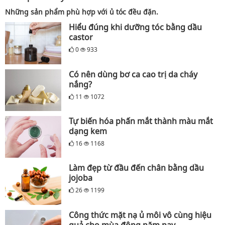
Những sản phẩm phù hợp với ủ tóc đều đặn.
Hiểu đúng khi dưỡng tóc bằng dầu
castor
0
933
Có nên dùng bơ ca cao trị da cháy
nắng?
11
1072
Tự biến hóa phấn mắt thành màu mắt
dạng kem
16
1168
Làm đẹp từ đầu đến chân bằng dầu
jojoba
26
1199
Công thức mặt nạ ủ môi vô cùng hiệu
quả cho mùa đông năm nay