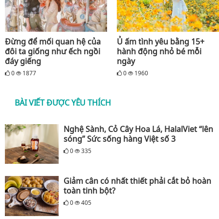
Đừng để mối quan hệ của
Ủ ấm tình yêu bằng 15+
đôi ta giống như ếch ngồi
hành động nhỏ bé mỗi
đáy giếng
ngày
0
1877
0
1960
BÀI VIẾT ĐƯỢC YÊU THÍCH
Nghệ Sành, Cỏ Cây Hoa Lá, HalalViet “lên
sóng” Sức sống hàng Việt số 3
0
335
Giảm cân có nhất thiết phải cắt bỏ hoàn
toàn tinh bột?
0
405