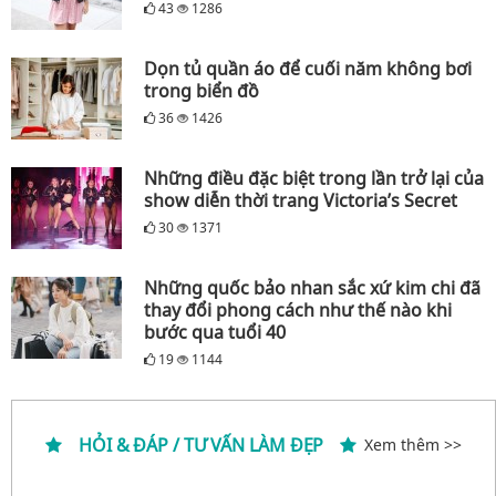
43
1286
Dọn tủ quần áo để cuối năm không bơi
trong biển đồ
36
1426
Những điều đặc biệt trong lần trở lại của
show diễn thời trang Victoria’s Secret
30
1371
Những quốc bảo nhan sắc xứ kim chi đã
thay đổi phong cách như thế nào khi
bước qua tuổi 40
19
1144
HỎI & ĐÁP / TƯ VẤN LÀM ĐẸP
Xem thêm >>