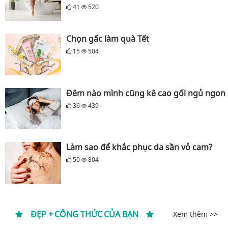
41
520
Chọn gấc làm quà Tết
15
504
Đêm nào mình cũng kê cao gối ngủ ngon
36
439
Làm sao để khắc phục da sần vỏ cam?
50
804
ĐẸP + CÔNG THỨC CỦA BẠN
Xem thêm >>