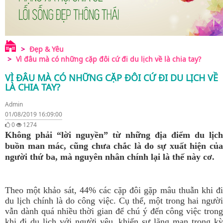
Đẹp & Yêu
Vì đâu mà có những cặp đôi cứ đi du lịch về là chia tay?
VÌ ĐÂU MÀ CÓ NHỮNG CẶP ĐÔI CỨ ĐI DU LỊCH VỀ
LÀ CHIA TAY?
Admin
01/08/2019 16:09:00
0
1274
Không phải “lời nguyền” từ những địa điểm du lịch
buồn man mác, cũng chưa chắc là do sự xuất hiện của
người thứ ba, mà nguyên nhân chính lại là thế này cơ.
Theo một khảo sát, 44% các cặp đôi gặp mâu thuẫn khi đi
du lịch chính là do công việc. Cụ thể, một trong hai người
vẫn dành quá nhiều thời gian để chú ý đến công việc trong
khi đi du lịch với người yêu, khiến sự lãng mạn trong kỳ