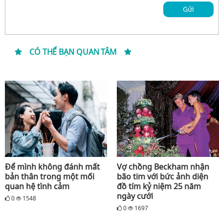
Gửi
CÓ THỂ BẠN QUAN TÂM
Để mình không đánh mất
Vợ chồng Beckham nhận
bản thân trong một mối
bão tim với bức ảnh diện
quan hệ tình cảm
đồ tím kỷ niệm 25 năm
ngày cưới
0
1548
0
1697