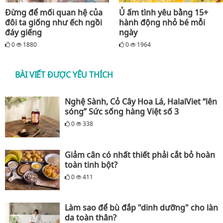
Đừng để mối quan hệ của
Ủ ấm tình yêu bằng 15+
đôi ta giống như ếch ngồi
hành động nhỏ bé mỗi
đáy giếng
ngày
0
1880
0
1964
BÀI VIẾT ĐƯỢC YÊU THÍCH
Nghệ Sành, Cỏ Cây Hoa Lá, HalalViet “lên
sóng” Sức sống hàng Việt số 3
0
338
Giảm cân có nhất thiết phải cắt bỏ hoàn
toàn tinh bột?
0
411
Làm sao để bù đắp "dinh dưỡng" cho làn
da toàn thân?