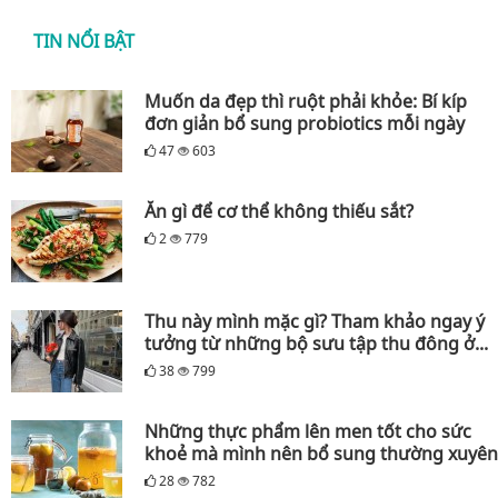
TIN NỔI BẬT
Muốn da đẹp thì ruột phải khỏe: Bí kíp
đơn giản bổ sung probiotics mỗi ngày
47
603
Ăn gì để cơ thể không thiếu sắt?
2
779
Thu này mình mặc gì? Tham khảo ngay ý
tưởng từ những bộ sưu tập thu đông ở...
38
799
Những thực phẩm lên men tốt cho sức
khoẻ mà mình nên bổ sung thường xuyên
28
782