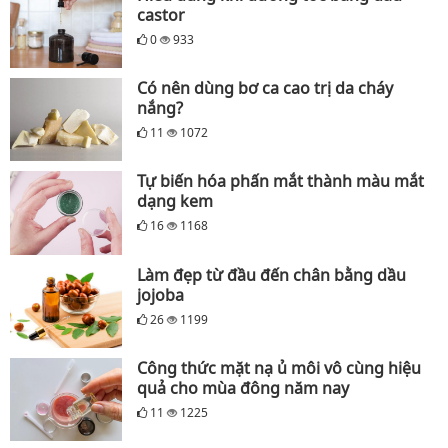
castor
0
933
Có nên dùng bơ ca cao trị da cháy
nắng?
11
1072
Tự biến hóa phấn mắt thành màu mắt
dạng kem
16
1168
Làm đẹp từ đầu đến chân bằng dầu
jojoba
26
1199
Công thức mặt nạ ủ môi vô cùng hiệu
quả cho mùa đông năm nay
11
1225