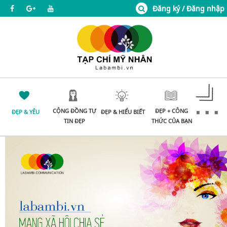
Đăng ký / Đăng nhập
CỘNG ĐỒNG TỰ
ĐẸP + CÔNG
ĐẸP & YÊU
ĐẸP & HIỂU BIẾT
TIN ĐẸP
THỨC CỦA BẠN