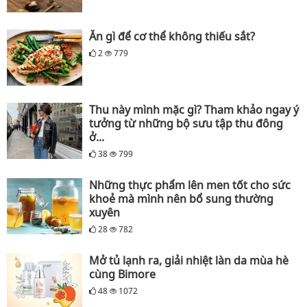
Ăn gì để cơ thể không thiếu sắt?
2
779
Thu này mình mặc gì? Tham khảo ngay ý
tưởng từ những bộ sưu tập thu đông
ở...
38
799
Những thực phẩm lên men tốt cho sức
khoẻ mà mình nên bổ sung thường
xuyên
28
782
Mở tủ lạnh ra, giải nhiệt làn da mùa hè
cùng Bimore
48
1072