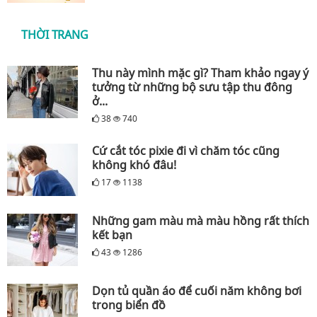
THỜI TRANG
Thu này mình mặc gì? Tham khảo ngay ý
tưởng từ những bộ sưu tập thu đông
ở...
38
740
Cứ cắt tóc pixie đi vì chăm tóc cũng
không khó đâu!
17
1138
Những gam màu mà màu hồng rất thích
kết bạn
43
1286
Dọn tủ quần áo để cuối năm không bơi
trong biển đồ