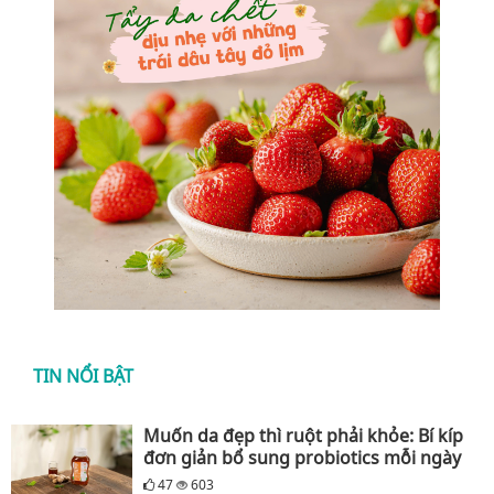
TIN NỔI BẬT
Muốn da đẹp thì ruột phải khỏe: Bí kíp
đơn giản bổ sung probiotics mỗi ngày
47
603