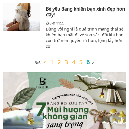
Bé yêu đang khiến bạn xinh đẹp hơn
đấy!
0
1155
Đừng vội nghĩ là quá trình mang thai sẽ
khiến bạn mất đi vẻ son sắc, đôi khi bạn
còn trở nên quyến rũ hơn, lộng lẫy hơn
cơ.
<
1
2
3
4
5
6
6/6
>