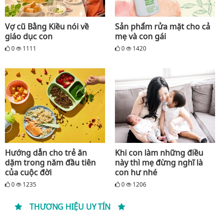
Vợ cũ Bằng Kiều nói về
Sản phẩm rửa mặt cho cả
giáo dục con
mẹ và con gái
0
1111
0
1420
Hướng dẫn cho trẻ ăn
Khi con làm những điều
dặm trong năm đầu tiên
này thì mẹ đừng nghĩ là
của cuộc đời
con hư nhé
0
1235
0
1206
THƯƠNG HIỆU UY TÍN