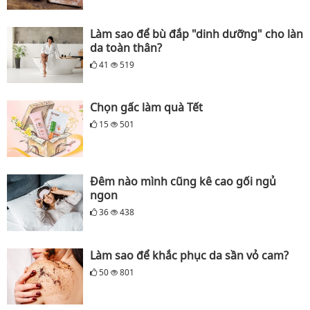
Làm sao để bù đắp "dinh dưỡng" cho làn
da toàn thân?
41
519
Chọn gấc làm quà Tết
15
501
Đêm nào mình cũng kê cao gối ngủ
ngon
36
438
Làm sao để khắc phục da sần vỏ cam?
50
801