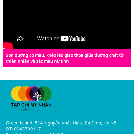
Son dưỡng có màu, khéo léo giao thoa giữa dưỡng chất từ
thiên nhiên và sắc màu nữ tính
Green Island, 51A Nguyễn Khắc Hiếu, Ba Đình, Hà Nội
ĐT: 0943799117