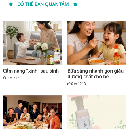
CÓ THỂ BẠN QUAN TÂM
Cẩm nang "xinh" sau sinh
Bữa sáng nhanh gọn giàu
dưỡng chất cho bé
0
512
0
1013