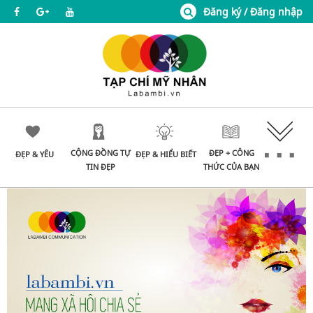
Đăng ký / Đăng nhập
CỘNG ĐỒNG TỰ
ĐẸP + CÔNG
ĐẸP & YÊU
ĐẸP & HIỂU BIẾT
TIN ĐẸP
THỨC CỦA BẠN