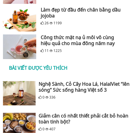
Làm đẹp từ đầu đến chân bằng dầu
jojoba
26
1199
Công thức mặt nạ ủ môi vô cùng
hiệu quả cho mùa đông năm nay
11
1225
BÀI VIẾT ĐƯỢC YÊU THÍCH
Nghệ Sành, Cỏ Cây Hoa Lá, HalalViet “lên
sóng” Sức sống hàng Việt số 3
0
336
Giảm cân có nhất thiết phải cắt bỏ hoàn
toàn tinh bột?
0
407