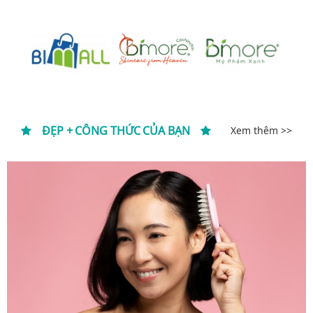
ĐẸP + CÔNG THỨC CỦA BẠN
Xem thêm >>