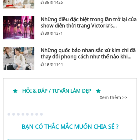
36
1426
Những điều đặc biệt trong lần trở lại của
show diễn thời trang Victoria’s...
30
1371
Những quốc bảo nhan sắc xứ kim chi đã
thay đổi phong cách như thế nào khi...
19
1144
HỎI & ĐÁP / TƯ VẤN LÀM ĐẸP
Xem thêm >>
BẠN CÓ THẮC MẮC MUỐN CHIA SẺ ?